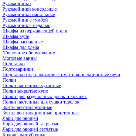
Рукомойники
Рукомойники консольные
Рукомойники напольные
Рукомойник с тумбой
Рукомойник с педалью
Шкафы из нержавеющей стали
Шкафы купе
Шкафы распашные
Шкафы для хлеба
Уборочное оборудование
Моповые ванны
Подставки
Подтоварники
Подставки под пароконвектомат и конвекционные печи
Полки
Полки настенные кухонные
Полки закрытые купе
Полки для разделочных досок и крышек
Полки настенные для сушки тарелок
Зонты вентиляционные
Зонты вентиляционные пристенные
Лари для овощей
Лари для овощей закрытые
Лари для овощей сетчатые
Колоды разрубочные