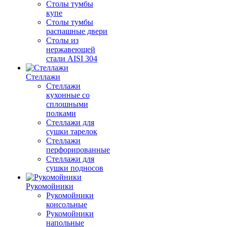
Столы тумбы
купе
Столы тумбы
распашные двери
Столы из
нержавеющей
стали AISI 304
Стеллажи
Стеллажи
кухонные со
сплошными
полками
Стеллажи для
сушки тарелок
Стеллажи
перфорированные
Стеллажи для
сушки подносов
Рукомойники
Рукомойники
консольные
Рукомойники
напольные