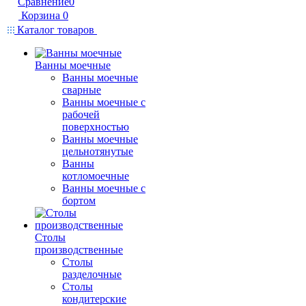
Сравнение
0
Корзина
0
Каталог товаров
Ванны моечные
Ванны моечные
сварные
Ванны моечные с
рабочей
поверхностью
Ванны моечные
цельнотянутые
Ванны
котломоечные
Ванны моечные с
бортом
Столы
производственные
Столы
разделочные
Столы
кондитерские