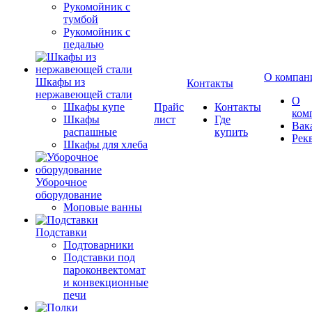
Рукомойник с
тумбой
Рукомойник с
педалью
О компан
Шкафы из
Контакты
нержавеющей стали
О
Шкафы купе
Прайс
Контакты
ком
Шкафы
лист
Где
Вак
распашные
купить
Рек
Шкафы для хлеба
Уборочное
оборудование
Моповые ванны
Подставки
Подтоварники
Подставки под
пароконвектомат
и конвекционные
печи