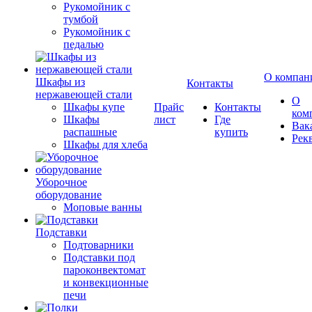
Рукомойник с
тумбой
Рукомойник с
педалью
О компан
Шкафы из
Контакты
нержавеющей стали
О
Шкафы купе
Прайс
Контакты
ком
Шкафы
лист
Где
Вак
распашные
купить
Рек
Шкафы для хлеба
Уборочное
оборудование
Моповые ванны
Подставки
Подтоварники
Подставки под
пароконвектомат
и конвекционные
печи