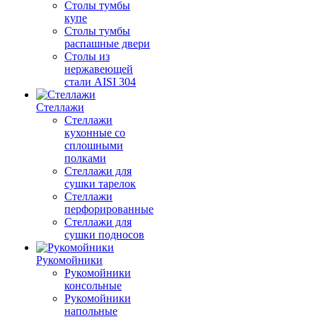
Столы тумбы
купе
Столы тумбы
распашные двери
Столы из
нержавеющей
стали AISI 304
Стеллажи
Стеллажи
кухонные со
сплошными
полками
Стеллажи для
сушки тарелок
Стеллажи
перфорированные
Стеллажи для
сушки подносов
Рукомойники
Рукомойники
консольные
Рукомойники
напольные