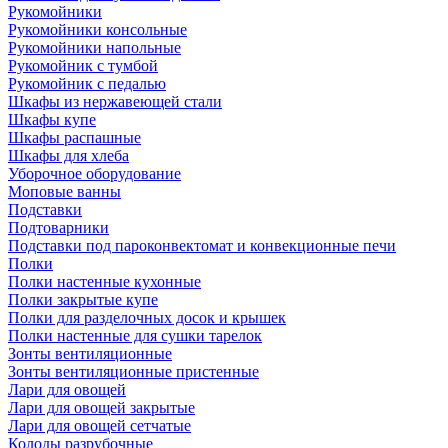
Рукомойники
Рукомойники консольные
Рукомойники напольные
Рукомойник с тумбой
Рукомойник с педалью
Шкафы из нержавеющей стали
Шкафы купе
Шкафы распашные
Шкафы для хлеба
Уборочное оборудование
Моповые ванны
Подставки
Подтоварники
Подставки под пароконвектомат и конвекционные печи
Полки
Полки настенные кухонные
Полки закрытые купе
Полки для разделочных досок и крышек
Полки настенные для сушки тарелок
Зонты вентиляционные
Зонты вентиляционные пристенные
Лари для овощей
Лари для овощей закрытые
Лари для овощей сетчатые
Колоды разрубочные