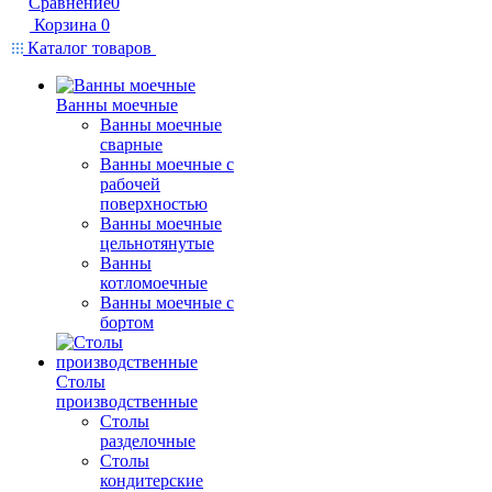
Сравнение
0
Корзина
0
Каталог товаров
Ванны моечные
Ванны моечные
сварные
Ванны моечные с
рабочей
поверхностью
Ванны моечные
цельнотянутые
Ванны
котломоечные
Ванны моечные с
бортом
Столы
производственные
Столы
разделочные
Столы
кондитерские