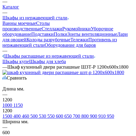
—
Каталог
—
Шкафы из нержавеющей стали
Ванны моечные
Столы
производственные
Стеллажи
Рукомойники
Уборочное
оборудование
Подставки
Полки
Зонты вентиляционные
Лари
для овощей
Колоды разрубочные
Тележки
Противень из
нержавеющей стали
Оборудование для баров
—
Шкафы распашные из нержавеющей стали
Шкафы купе
Шкафы для хлеба
—
Шкаф кухонный двери распашные ШЗТ-Р 1200х600х1800
Сравнить
Длина мм.
—
1200
1000
1150
1200
1500
400
460
500
530
550
600
650
700
800
900
910
950
Ширина мм.
—
600