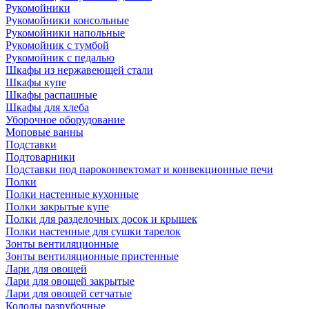
Рукомойники
Рукомойники консольные
Рукомойники напольные
Рукомойник с тумбой
Рукомойник с педалью
Шкафы из нержавеющей стали
Шкафы купе
Шкафы распашные
Шкафы для хлеба
Уборочное оборудование
Моповые ванны
Подставки
Подтоварники
Подставки под пароконвектомат и конвекционные печи
Полки
Полки настенные кухонные
Полки закрытые купе
Полки для разделочных досок и крышек
Полки настенные для сушки тарелок
Зонты вентиляционные
Зонты вентиляционные пристенные
Лари для овощей
Лари для овощей закрытые
Лари для овощей сетчатые
Колоды разрубочные