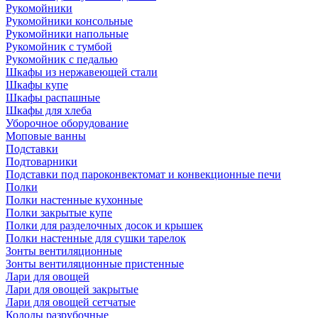
Рукомойники
Рукомойники консольные
Рукомойники напольные
Рукомойник с тумбой
Рукомойник с педалью
Шкафы из нержавеющей стали
Шкафы купе
Шкафы распашные
Шкафы для хлеба
Уборочное оборудование
Моповые ванны
Подставки
Подтоварники
Подставки под пароконвектомат и конвекционные печи
Полки
Полки настенные кухонные
Полки закрытые купе
Полки для разделочных досок и крышек
Полки настенные для сушки тарелок
Зонты вентиляционные
Зонты вентиляционные пристенные
Лари для овощей
Лари для овощей закрытые
Лари для овощей сетчатые
Колоды разрубочные