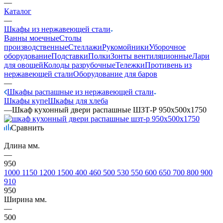
—
Каталог
—
Шкафы из нержавеющей стали
Ванны моечные
Столы
производственные
Стеллажи
Рукомойники
Уборочное
оборудование
Подставки
Полки
Зонты вентиляционные
Лари
для овощей
Колоды разрубочные
Тележки
Противень из
нержавеющей стали
Оборудование для баров
—
Шкафы распашные из нержавеющей стали
Шкафы купе
Шкафы для хлеба
—
Шкаф кухонный двери распашные ШЗТ-Р 950х500х1750
Сравнить
Длина мм.
—
950
1000
1150
1200
1500
400
460
500
530
550
600
650
700
800
900
910
950
Ширина мм.
—
500