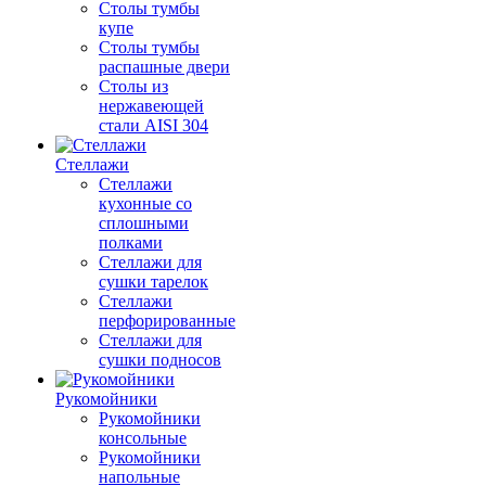
Столы тумбы
купе
Столы тумбы
распашные двери
Столы из
нержавеющей
стали AISI 304
Стеллажи
Стеллажи
кухонные со
сплошными
полками
Стеллажи для
сушки тарелок
Стеллажи
перфорированные
Стеллажи для
сушки подносов
Рукомойники
Рукомойники
консольные
Рукомойники
напольные