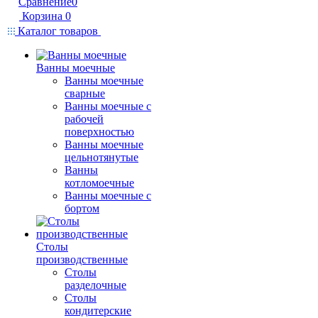
Сравнение
0
Корзина
0
Каталог товаров
Ванны моечные
Ванны моечные
сварные
Ванны моечные с
рабочей
поверхностью
Ванны моечные
цельнотянутые
Ванны
котломоечные
Ванны моечные с
бортом
Столы
производственные
Столы
разделочные
Столы
кондитерские