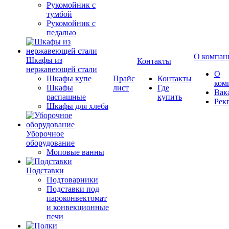
Рукомойник с
тумбой
Рукомойник с
педалью
О компан
Шкафы из
Контакты
нержавеющей стали
О
Шкафы купе
Прайс
Контакты
ком
Шкафы
лист
Где
Вак
распашные
купить
Рек
Шкафы для хлеба
Уборочное
оборудование
Моповые ванны
Подставки
Подтоварники
Подставки под
пароконвектомат
и конвекционные
печи