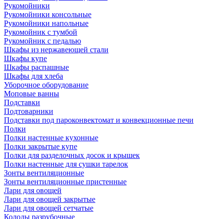
Рукомойники
Рукомойники консольные
Рукомойники напольные
Рукомойник с тумбой
Рукомойник с педалью
Шкафы из нержавеющей стали
Шкафы купе
Шкафы распашные
Шкафы для хлеба
Уборочное оборудование
Моповые ванны
Подставки
Подтоварники
Подставки под пароконвектомат и конвекционные печи
Полки
Полки настенные кухонные
Полки закрытые купе
Полки для разделочных досок и крышек
Полки настенные для сушки тарелок
Зонты вентиляционные
Зонты вентиляционные пристенные
Лари для овощей
Лари для овощей закрытые
Лари для овощей сетчатые
Колоды разрубочные