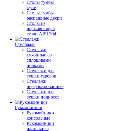
Столы тумбы
купе
Столы тумбы
распашные двери
Столы из
нержавеющей
стали AISI 304
Стеллажи
Стеллажи
кухонные со
сплошными
полками
Стеллажи для
сушки тарелок
Стеллажи
перфорированные
Стеллажи для
сушки подносов
Рукомойники
Рукомойники
консольные
Рукомойники
напольные