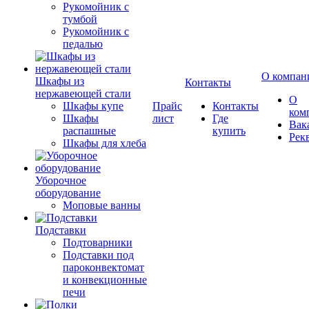
Рукомойник с
тумбой
Рукомойник с
педалью
О компан
Шкафы из
Контакты
нержавеющей стали
О
Шкафы купе
Прайс
Контакты
ком
Шкафы
лист
Где
Вак
распашные
купить
Рек
Шкафы для хлеба
Уборочное
оборудование
Моповые ванны
Подставки
Подтоварники
Подставки под
пароконвектомат
и конвекционные
печи