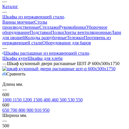
—
Каталог
—
Шкафы из нержавеющей стали
Ванны моечные
Столы
производственные
Стеллажи
Рукомойники
Уборочное
оборудование
Подставки
Полки
Зонты вентиляционные
Лари
для овощей
Колоды разрубочные
Тележки
Противень из
нержавеющей стали
Оборудование для баров
—
Шкафы распашные из нержавеющей стали
Шкафы купе
Шкафы для хлеба
—
Шкаф кухонный двери распашные ШЗТ-Р 600х500х1750
Сравнить
Длина мм.
—
600
1000
1150
1200
1500
400
460
500
530
550
600
650
700
800
900
910
950
Ширина мм.
—
500