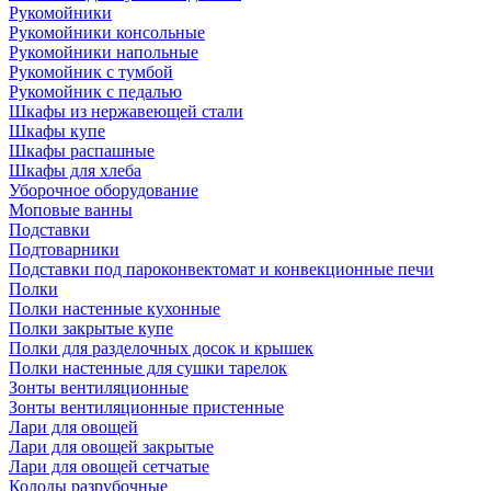
Рукомойники
Рукомойники консольные
Рукомойники напольные
Рукомойник с тумбой
Рукомойник с педалью
Шкафы из нержавеющей стали
Шкафы купе
Шкафы распашные
Шкафы для хлеба
Уборочное оборудование
Моповые ванны
Подставки
Подтоварники
Подставки под пароконвектомат и конвекционные печи
Полки
Полки настенные кухонные
Полки закрытые купе
Полки для разделочных досок и крышек
Полки настенные для сушки тарелок
Зонты вентиляционные
Зонты вентиляционные пристенные
Лари для овощей
Лари для овощей закрытые
Лари для овощей сетчатые
Колоды разрубочные