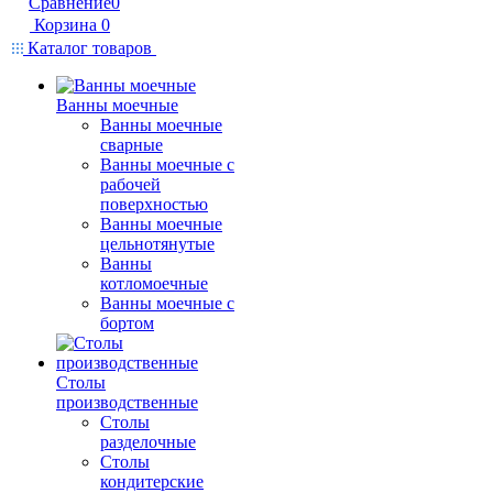
Сравнение
0
Корзина
0
Каталог товаров
Ванны моечные
Ванны моечные
сварные
Ванны моечные с
рабочей
поверхностью
Ванны моечные
цельнотянутые
Ванны
котломоечные
Ванны моечные с
бортом
Столы
производственные
Столы
разделочные
Столы
кондитерские