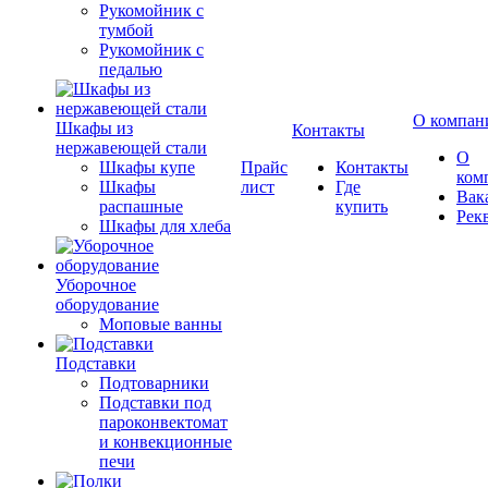
Рукомойник с
тумбой
Рукомойник с
педалью
О компан
Шкафы из
Контакты
нержавеющей стали
О
Шкафы купе
Прайс
Контакты
ком
Шкафы
лист
Где
Вак
распашные
купить
Рек
Шкафы для хлеба
Уборочное
оборудование
Моповые ванны
Подставки
Подтоварники
Подставки под
пароконвектомат
и конвекционные
печи