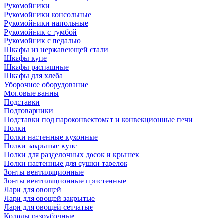
Рукомойники
Рукомойники консольные
Рукомойники напольные
Рукомойник с тумбой
Рукомойник с педалью
Шкафы из нержавеющей стали
Шкафы купе
Шкафы распашные
Шкафы для хлеба
Уборочное оборудование
Моповые ванны
Подставки
Подтоварники
Подставки под пароконвектомат и конвекционные печи
Полки
Полки настенные кухонные
Полки закрытые купе
Полки для разделочных досок и крышек
Полки настенные для сушки тарелок
Зонты вентиляционные
Зонты вентиляционные пристенные
Лари для овощей
Лари для овощей закрытые
Лари для овощей сетчатые
Колоды разрубочные