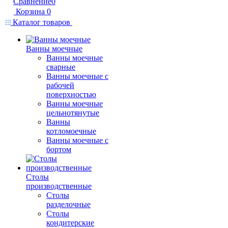
Сравнение
0
Корзина
0
Каталог товаров
Ванны моечные
Ванны моечные
сварные
Ванны моечные с
рабочей
поверхностью
Ванны моечные
цельнотянутые
Ванны
котломоечные
Ванны моечные с
бортом
Столы
производственные
Столы
разделочные
Столы
кондитерские