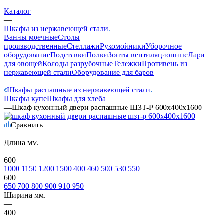
—
Каталог
—
Шкафы из нержавеющей стали
Ванны моечные
Столы
производственные
Стеллажи
Рукомойники
Уборочное
оборудование
Подставки
Полки
Зонты вентиляционные
Лари
для овощей
Колоды разрубочные
Тележки
Противень из
нержавеющей стали
Оборудование для баров
—
Шкафы распашные из нержавеющей стали
Шкафы купе
Шкафы для хлеба
—
Шкаф кухонный двери распашные ШЗТ-Р 600х400х1600
Сравнить
Длина мм.
—
600
1000
1150
1200
1500
400
460
500
530
550
600
650
700
800
900
910
950
Ширина мм.
—
400