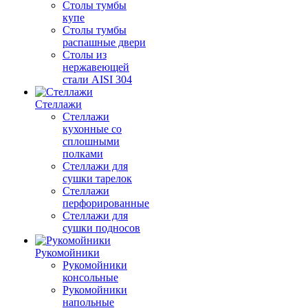
Столы тумбы
купе
Столы тумбы
распашные двери
Столы из
нержавеющей
стали AISI 304
Стеллажи
Стеллажи
кухонные со
сплошными
полками
Стеллажи для
сушки тарелок
Стеллажи
перфорированные
Стеллажи для
сушки подносов
Рукомойники
Рукомойники
консольные
Рукомойники
напольные