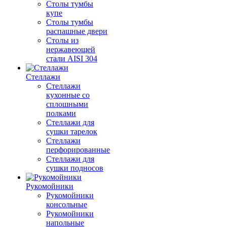
Столы тумбы
купе
Столы тумбы
распашные двери
Столы из
нержавеющей
стали AISI 304
Стеллажи
Стеллажи
кухонные со
сплошными
полками
Стеллажи для
сушки тарелок
Стеллажи
перфорированные
Стеллажи для
сушки подносов
Рукомойники
Рукомойники
консольные
Рукомойники
напольные