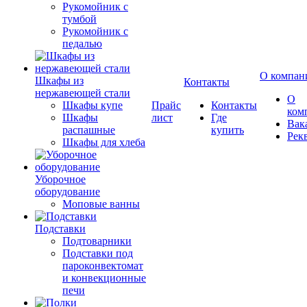
Рукомойник с
тумбой
Рукомойник с
педалью
О компан
Шкафы из
Контакты
нержавеющей стали
О
Шкафы купе
Прайс
Контакты
ком
Шкафы
лист
Где
Вак
распашные
купить
Рек
Шкафы для хлеба
Уборочное
оборудование
Моповые ванны
Подставки
Подтоварники
Подставки под
пароконвектомат
и конвекционные
печи