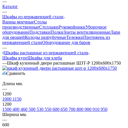
—
Каталог
—
Шкафы из нержавеющей стали
Ванны моечные
Столы
производственные
Стеллажи
Рукомойники
Уборочное
оборудование
Подставки
Полки
Зонты вентиляционные
Лари
для овощей
Колоды разрубочные
Тележки
Противень из
нержавеющей стали
Оборудование для баров
—
Шкафы распашные из нержавеющей стали
Шкафы купе
Шкафы для хлеба
—
Шкаф кухонный двери распашные ШЗТ-Р 1200х600х1750
Сравнить
Длина мм.
—
1200
1000
1150
1200
1500
400
460
500
530
550
600
650
700
800
900
910
950
Ширина мм.
—
600