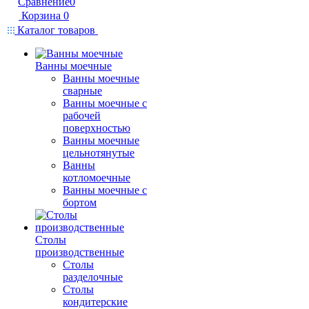
Сравнение
0
Корзина
0
Каталог товаров
Ванны моечные
Ванны моечные
сварные
Ванны моечные с
рабочей
поверхностью
Ванны моечные
цельнотянутые
Ванны
котломоечные
Ванны моечные с
бортом
Столы
производственные
Столы
разделочные
Столы
кондитерские