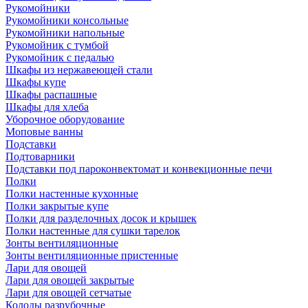
Рукомойники
Рукомойники консольные
Рукомойники напольные
Рукомойник с тумбой
Рукомойник с педалью
Шкафы из нержавеющей стали
Шкафы купе
Шкафы распашные
Шкафы для хлеба
Уборочное оборудование
Моповые ванны
Подставки
Подтоварники
Подставки под пароконвектомат и конвекционные печи
Полки
Полки настенные кухонные
Полки закрытые купе
Полки для разделочных досок и крышек
Полки настенные для сушки тарелок
Зонты вентиляционные
Зонты вентиляционные пристенные
Лари для овощей
Лари для овощей закрытые
Лари для овощей сетчатые
Колоды разрубочные