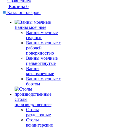
Сравнение
0
Корзина
0
Каталог товаров
Ванны моечные
Ванны моечные
сварные
Ванны моечные с
рабочей
поверхностью
Ванны моечные
цельнотянутые
Ванны
котломоечные
Ванны моечные с
бортом
Столы
производственные
Столы
разделочные
Столы
кондитерские