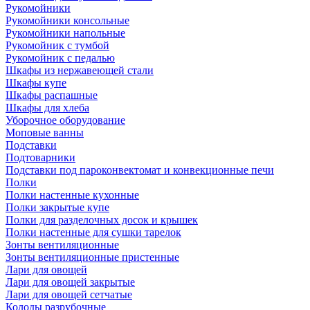
Рукомойники
Рукомойники консольные
Рукомойники напольные
Рукомойник с тумбой
Рукомойник с педалью
Шкафы из нержавеющей стали
Шкафы купе
Шкафы распашные
Шкафы для хлеба
Уборочное оборудование
Моповые ванны
Подставки
Подтоварники
Подставки под пароконвектомат и конвекционные печи
Полки
Полки настенные кухонные
Полки закрытые купе
Полки для разделочных досок и крышек
Полки настенные для сушки тарелок
Зонты вентиляционные
Зонты вентиляционные пристенные
Лари для овощей
Лари для овощей закрытые
Лари для овощей сетчатые
Колоды разрубочные