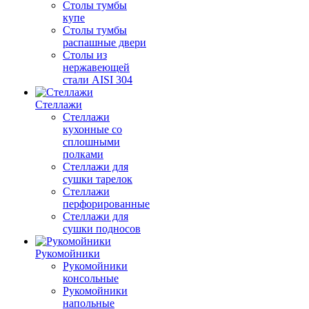
Столы тумбы
купе
Столы тумбы
распашные двери
Столы из
нержавеющей
стали AISI 304
Стеллажи
Стеллажи
кухонные со
сплошными
полками
Стеллажи для
сушки тарелок
Стеллажи
перфорированные
Стеллажи для
сушки подносов
Рукомойники
Рукомойники
консольные
Рукомойники
напольные