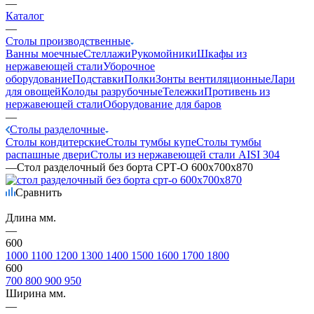
—
Каталог
—
Столы производственные
Ванны моечные
Стеллажи
Рукомойники
Шкафы из
нержавеющей стали
Уборочное
оборудование
Подставки
Полки
Зонты вентиляционные
Лари
для овощей
Колоды разрубочные
Тележки
Противень из
нержавеющей стали
Оборудование для баров
—
Столы разделочные
Столы кондитерские
Столы тумбы купе
Столы тумбы
распашные двери
Столы из нержавеющей стали AISI 304
—
Стол разделочный без борта СРТ-О 600х700х870
Сравнить
Длина мм.
—
600
1000
1100
1200
1300
1400
1500
1600
1700
1800
600
700
800
900
950
Ширина мм.
—