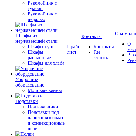
Рукомойник с
тумбой
Рукомойник с
педалью
О компан
Шкафы из
Контакты
нержавеющей стали
О
Шкафы купе
Прайс
Контакты
ком
Шкафы
лист
Где
Вак
распашные
купить
Рек
Шкафы для хлеба
Уборочное
оборудование
Моповые ванны
Подставки
Подтоварники
Подставки под
пароконвектомат
и конвекционные
печи