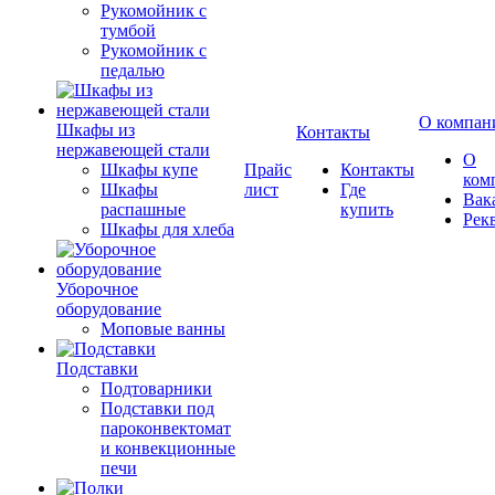
Рукомойник с
тумбой
Рукомойник с
педалью
О компан
Шкафы из
Контакты
нержавеющей стали
О
Шкафы купе
Прайс
Контакты
ком
Шкафы
лист
Где
Вак
распашные
купить
Рек
Шкафы для хлеба
Уборочное
оборудование
Моповые ванны
Подставки
Подтоварники
Подставки под
пароконвектомат
и конвекционные
печи