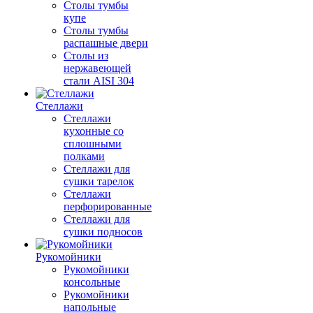
Столы тумбы
купе
Столы тумбы
распашные двери
Столы из
нержавеющей
стали AISI 304
Стеллажи
Стеллажи
кухонные со
сплошными
полками
Стеллажи для
сушки тарелок
Стеллажи
перфорированные
Стеллажи для
сушки подносов
Рукомойники
Рукомойники
консольные
Рукомойники
напольные