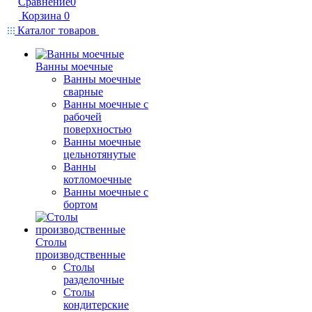
Сравнение
0
Корзина
0
Каталог товаров
Ванны моечные
Ванны моечные
сварные
Ванны моечные с
рабочей
поверхностью
Ванны моечные
цельнотянутые
Ванны
котломоечные
Ванны моечные с
бортом
Столы
производственные
Столы
разделочные
Столы
кондитерские