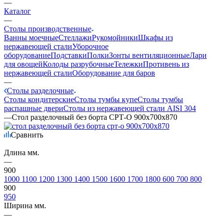
—
Каталог
—
Столы производственные
Ванны моечные
Стеллажи
Рукомойники
Шкафы из
нержавеющей стали
Уборочное
оборудование
Подставки
Полки
Зонты вентиляционные
Лари
для овощей
Колоды разрубочные
Тележки
Противень из
нержавеющей стали
Оборудование для баров
—
Столы разделочные
Столы кондитерские
Столы тумбы купе
Столы тумбы
распашные двери
Столы из нержавеющей стали AISI 304
—
Стол разделочный без борта СРТ-О 900х700х870
Сравнить
Длина мм.
—
900
1000
1100
1200
1300
1400
1500
1600
1700
1800
600
700
800
900
950
Ширина мм.
—