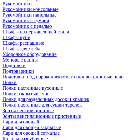
Рукомойники
Рукомойники консольные
Рукомойники напольные
Рукомойник с тумбой
Рукомойник с педалью
Шкафы из нержавеющей стали
Шкафы купе
Шкафы распашные
Шкафы для хлеба
Уборочное оборудование
Моповые ванны
Подставки
Подтоварники
Подставки под пароконвектомат и конвекционные печи
Полки
Полки настенные кухонные
Полки закрытые купе
Полки для разделочных досок и крышек
Полки настенные для сушки тарелок
Зонты вентиляционные
Зонты вентиляционные пристенные
Лари для овощей
Лари для овощей закрытые
Лари для овощей сетчатые
Колоды разрубочные