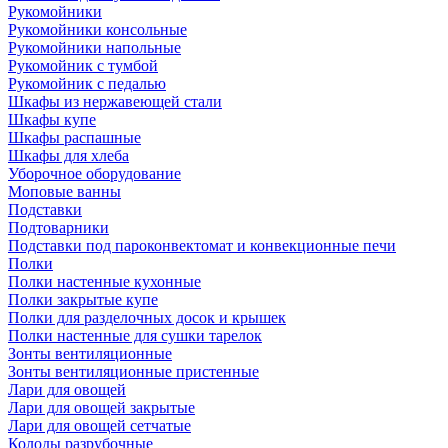
Рукомойники
Рукомойники консольные
Рукомойники напольные
Рукомойник с тумбой
Рукомойник с педалью
Шкафы из нержавеющей стали
Шкафы купе
Шкафы распашные
Шкафы для хлеба
Уборочное оборудование
Моповые ванны
Подставки
Подтоварники
Подставки под пароконвектомат и конвекционные печи
Полки
Полки настенные кухонные
Полки закрытые купе
Полки для разделочных досок и крышек
Полки настенные для сушки тарелок
Зонты вентиляционные
Зонты вентиляционные пристенные
Лари для овощей
Лари для овощей закрытые
Лари для овощей сетчатые
Колоды разрубочные