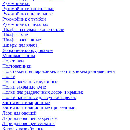
Рукомойники
Рукомойники консольные
Рукомойники напольные
Рукомойник с тумбой
Рукомойник с педалью
Шкафы из нержавеющей стали
Шкафы купе
Шкафы распашные
Шкафы для хлеба
Уборочное оборудование
Моповые ванны
Подставки
Подтоварники
Подставки под пароконвектомат и конвекционные печи
Полки
Полки настенные кухонные
Полки закрытые купе
Полки для разделочных досок и крышек
Полки настенные для сушки тарелок
Зонты вентиляционные
Зонты вентиляционные пристенные
Лари для овощей
Лари для овощей закрытые
Лари для овощей сетчатые
Колоды разрубочные