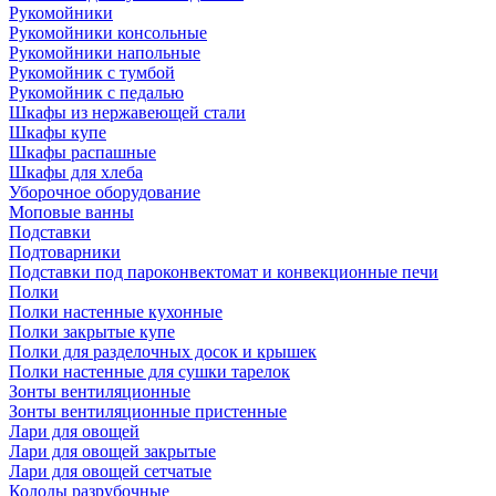
Рукомойники
Рукомойники консольные
Рукомойники напольные
Рукомойник с тумбой
Рукомойник с педалью
Шкафы из нержавеющей стали
Шкафы купе
Шкафы распашные
Шкафы для хлеба
Уборочное оборудование
Моповые ванны
Подставки
Подтоварники
Подставки под пароконвектомат и конвекционные печи
Полки
Полки настенные кухонные
Полки закрытые купе
Полки для разделочных досок и крышек
Полки настенные для сушки тарелок
Зонты вентиляционные
Зонты вентиляционные пристенные
Лари для овощей
Лари для овощей закрытые
Лари для овощей сетчатые
Колоды разрубочные