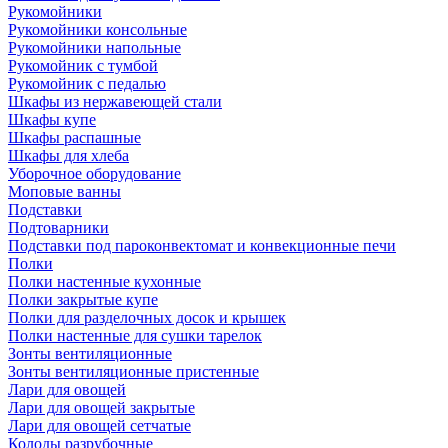
Рукомойники
Рукомойники консольные
Рукомойники напольные
Рукомойник с тумбой
Рукомойник с педалью
Шкафы из нержавеющей стали
Шкафы купе
Шкафы распашные
Шкафы для хлеба
Уборочное оборудование
Моповые ванны
Подставки
Подтоварники
Подставки под пароконвектомат и конвекционные печи
Полки
Полки настенные кухонные
Полки закрытые купе
Полки для разделочных досок и крышек
Полки настенные для сушки тарелок
Зонты вентиляционные
Зонты вентиляционные пристенные
Лари для овощей
Лари для овощей закрытые
Лари для овощей сетчатые
Колоды разрубочные