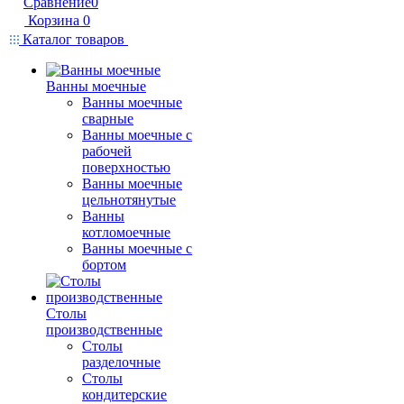
Сравнение
0
Корзина
0
Каталог товаров
Ванны моечные
Ванны моечные
сварные
Ванны моечные с
рабочей
поверхностью
Ванны моечные
цельнотянутые
Ванны
котломоечные
Ванны моечные с
бортом
Столы
производственные
Столы
разделочные
Столы
кондитерские