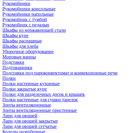
Рукомойники
Рукомойники консольные
Рукомойники напольные
Рукомойник с тумбой
Рукомойник с педалью
Шкафы из нержавеющей стали
Шкафы купе
Шкафы распашные
Шкафы для хлеба
Уборочное оборудование
Моповые ванны
Подставки
Подтоварники
Подставки под пароконвектомат и конвекционные печи
Полки
Полки настенные кухонные
Полки закрытые купе
Полки для разделочных досок и крышек
Полки настенные для сушки тарелок
Зонты вентиляционные
Зонты вентиляционные пристенные
Лари для овощей
Лари для овощей закрытые
Лари для овощей сетчатые
Колоды разрубочные