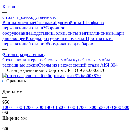
—
Каталог
—
Столы производственные
Ванны моечные
Стеллажи
Рукомойники
Шкафы из
нержавеющей стали
Уборочное
оборудование
Подставки
Полки
Зонты вентиляционные
Лари
для овощей
Колоды разрубочные
Тележки
Противень из
нержавеющей стали
Оборудование для баров
—
Столы разделочные
Столы кондитерские
Столы тумбы купе
Столы тумбы
распашные двери
Столы из нержавеющей стали AISI 304
—
Стол разделочный с бортом СРТ-О 950х600х870
Сравнить
Длина мм.
—
950
1000
1100
1200
1300
1400
1500
1600
1700
1800
600
700
800
900
950
Ширина мм.
—
600