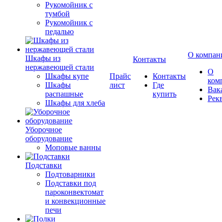
Рукомойник с
тумбой
Рукомойник с
педалью
О компан
Шкафы из
Контакты
нержавеющей стали
О
Шкафы купе
Прайс
Контакты
ком
Шкафы
лист
Где
Вак
распашные
купить
Рек
Шкафы для хлеба
Уборочное
оборудование
Моповые ванны
Подставки
Подтоварники
Подставки под
пароконвектомат
и конвекционные
печи