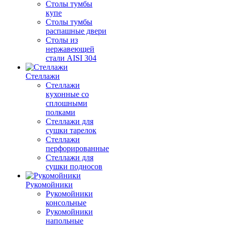
Столы тумбы
купе
Столы тумбы
распашные двери
Столы из
нержавеющей
стали AISI 304
Стеллажи
Стеллажи
кухонные со
сплошными
полками
Стеллажи для
сушки тарелок
Стеллажи
перфорированные
Стеллажи для
сушки подносов
Рукомойники
Рукомойники
консольные
Рукомойники
напольные