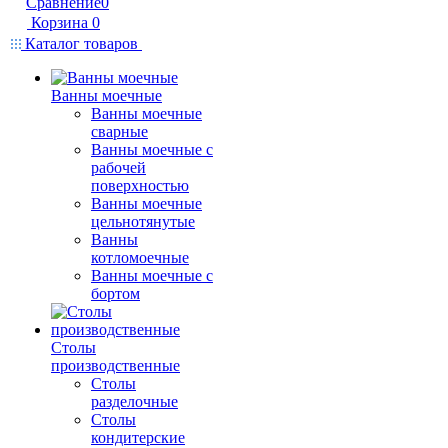
Сравнение
0
Корзина
0
Каталог товаров
Ванны моечные
Ванны моечные
сварные
Ванны моечные с
рабочей
поверхностью
Ванны моечные
цельнотянутые
Ванны
котломоечные
Ванны моечные с
бортом
Столы
производственные
Столы
разделочные
Столы
кондитерские