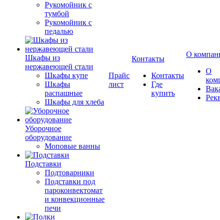
Рукомойник с
тумбой
Рукомойник с
педалью
О компан
Шкафы из
Контакты
нержавеющей стали
О
Шкафы купе
Прайс
Контакты
ком
Шкафы
лист
Где
Вак
распашные
купить
Рек
Шкафы для хлеба
Уборочное
оборудование
Моповые ванны
Подставки
Подтоварники
Подставки под
пароконвектомат
и конвекционные
печи