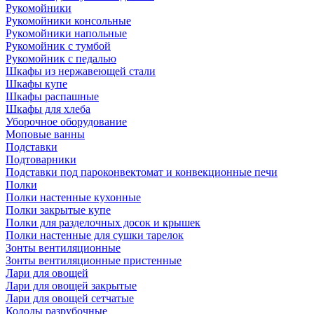
Рукомойники
Рукомойники консольные
Рукомойники напольные
Рукомойник с тумбой
Рукомойник с педалью
Шкафы из нержавеющей стали
Шкафы купе
Шкафы распашные
Шкафы для хлеба
Уборочное оборудование
Моповые ванны
Подставки
Подтоварники
Подставки под пароконвектомат и конвекционные печи
Полки
Полки настенные кухонные
Полки закрытые купе
Полки для разделочных досок и крышек
Полки настенные для сушки тарелок
Зонты вентиляционные
Зонты вентиляционные пристенные
Лари для овощей
Лари для овощей закрытые
Лари для овощей сетчатые
Колоды разрубочные