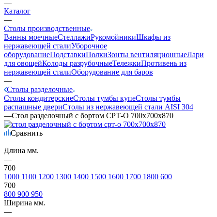
—
Каталог
—
Столы производственные
Ванны моечные
Стеллажи
Рукомойники
Шкафы из
нержавеющей стали
Уборочное
оборудование
Подставки
Полки
Зонты вентиляционные
Лари
для овощей
Колоды разрубочные
Тележки
Противень из
нержавеющей стали
Оборудование для баров
—
Столы разделочные
Столы кондитерские
Столы тумбы купе
Столы тумбы
распашные двери
Столы из нержавеющей стали AISI 304
—
Стол разделочный с бортом СРТ-О 700х700х870
Сравнить
Длина мм.
—
700
1000
1100
1200
1300
1400
1500
1600
1700
1800
600
700
800
900
950
Ширина мм.
—