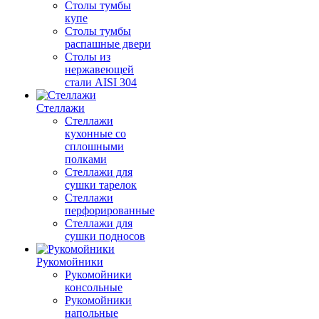
Столы тумбы
купе
Столы тумбы
распашные двери
Столы из
нержавеющей
стали AISI 304
Стеллажи
Стеллажи
кухонные со
сплошными
полками
Стеллажи для
сушки тарелок
Стеллажи
перфорированные
Стеллажи для
сушки подносов
Рукомойники
Рукомойники
консольные
Рукомойники
напольные