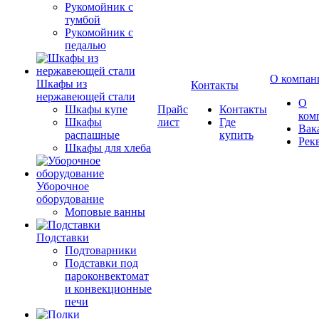
Рукомойник с
тумбой
Рукомойник с
педалью
О компан
Шкафы из
Контакты
нержавеющей стали
О
Шкафы купе
Прайс
Контакты
ком
Шкафы
лист
Где
Вак
распашные
купить
Рек
Шкафы для хлеба
Уборочное
оборудование
Моповые ванны
Подставки
Подтоварники
Подставки под
пароконвектомат
и конвекционные
печи