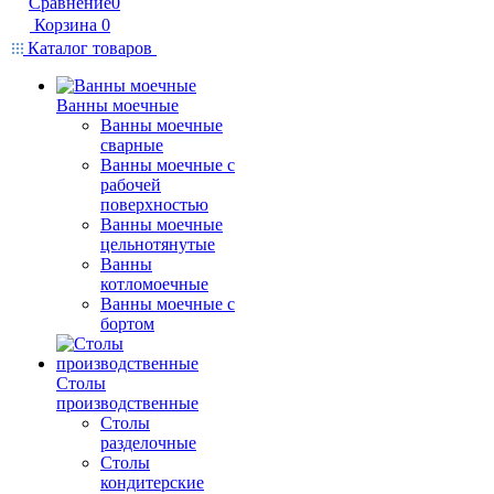
Сравнение
0
Корзина
0
Каталог товаров
Ванны моечные
Ванны моечные
сварные
Ванны моечные с
рабочей
поверхностью
Ванны моечные
цельнотянутые
Ванны
котломоечные
Ванны моечные с
бортом
Столы
производственные
Столы
разделочные
Столы
кондитерские