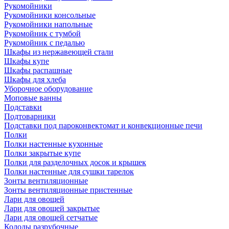
Рукомойники
Рукомойники консольные
Рукомойники напольные
Рукомойник с тумбой
Рукомойник с педалью
Шкафы из нержавеющей стали
Шкафы купе
Шкафы распашные
Шкафы для хлеба
Уборочное оборудование
Моповые ванны
Подставки
Подтоварники
Подставки под пароконвектомат и конвекционные печи
Полки
Полки настенные кухонные
Полки закрытые купе
Полки для разделочных досок и крышек
Полки настенные для сушки тарелок
Зонты вентиляционные
Зонты вентиляционные пристенные
Лари для овощей
Лари для овощей закрытые
Лари для овощей сетчатые
Колоды разрубочные