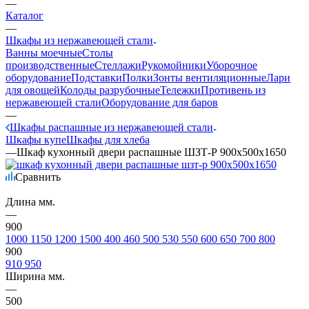
—
Каталог
—
Шкафы из нержавеющей стали
Ванны моечные
Столы
производственные
Стеллажи
Рукомойники
Уборочное
оборудование
Подставки
Полки
Зонты вентиляционные
Лари
для овощей
Колоды разрубочные
Тележки
Противень из
нержавеющей стали
Оборудование для баров
—
Шкафы распашные из нержавеющей стали
Шкафы купе
Шкафы для хлеба
—
Шкаф кухонный двери распашные ШЗТ-Р 900х500х1650
Сравнить
Длина мм.
—
900
1000
1150
1200
1500
400
460
500
530
550
600
650
700
800
900
910
950
Ширина мм.
—
500