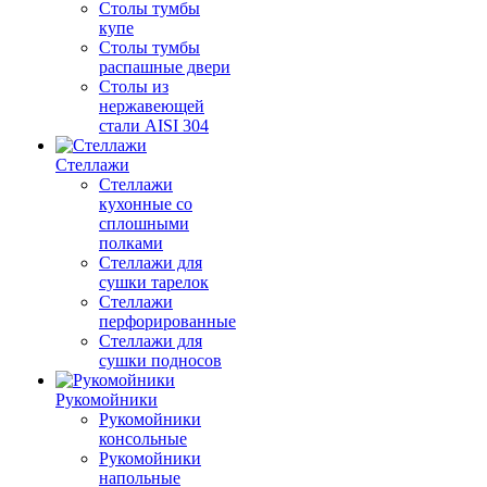
Столы тумбы
купе
Столы тумбы
распашные двери
Столы из
нержавеющей
стали AISI 304
Стеллажи
Стеллажи
кухонные со
сплошными
полками
Стеллажи для
сушки тарелок
Стеллажи
перфорированные
Стеллажи для
сушки подносов
Рукомойники
Рукомойники
консольные
Рукомойники
напольные