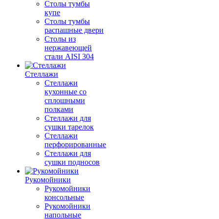
Столы тумбы
купе
Столы тумбы
распашные двери
Столы из
нержавеющей
стали AISI 304
Стеллажи
Стеллажи
кухонные со
сплошными
полками
Стеллажи для
сушки тарелок
Стеллажи
перфорированные
Стеллажи для
сушки подносов
Рукомойники
Рукомойники
консольные
Рукомойники
напольные