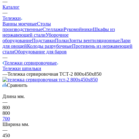
—
Каталог
—
Тележки
Ванны моечные
Столы
производственные
Стеллажи
Рукомойники
Шкафы из
нержавеющей стали
Уборочное
оборудование
Подставки
Полки
Зонты вентиляционные
Лари
для овощей
Колоды разрубочные
Противень из нержавеющей
стали
Оборудование для баров
—
Тележки сервировочные
Тележки шпильки
—
Тележка сервировочная ТСТ-2 800х450х850
Сравнить
Длина мм.
—
800
800
700
Ширина мм.
—
450