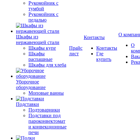
Рукомойник с
тумбой
Рукомойник с
педалью
О компан
Шкафы из
Контакты
нержавеющей стали
О
Шкафы купе
Прайс
Контакты
ком
Шкафы
лист
Где
Вак
распашные
купить
Рек
Шкафы для хлеба
Уборочное
оборудование
Моповые ванны
Подставки
Подтоварники
Подставки под
пароконвектомат
и конвекционные
печи