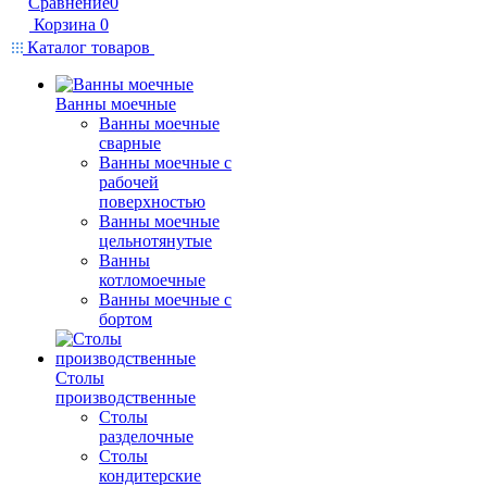
Сравнение
0
Корзина
0
Каталог товаров
Ванны моечные
Ванны моечные
сварные
Ванны моечные с
рабочей
поверхностью
Ванны моечные
цельнотянутые
Ванны
котломоечные
Ванны моечные с
бортом
Столы
производственные
Столы
разделочные
Столы
кондитерские