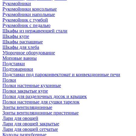
Рукомойники
Рукомойники консольные
Рукомойники напольные
Рукомойник с тумбой
Рукомойник с педалью
Шкафы из нержавеющей стали
Шкафы купе
Шкафы распашные
Шкафы для хлеба
Уборочное оборудование
Моповые ванны
Подставки
Подтоварники
Подставки под пароконвектомат и конвекционные печи
Полки
Полки настенные кухонные
Полки закрытые купе
Полки для разделочных досок и крышек
Полки настенные для сушки тарелок
Зонты вентиляционные
Зонты вентиляционные пристенные
Лари для овощей
Лари для овощей закрытые
Лари для овощей сетчатые
Колоды разрубочные