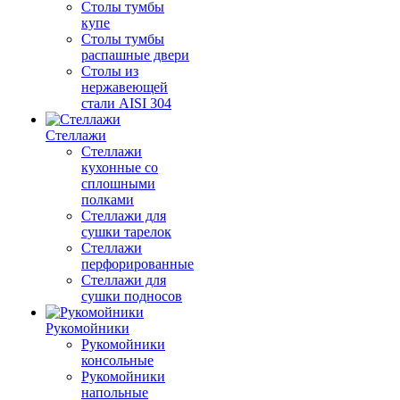
Столы тумбы
купе
Столы тумбы
распашные двери
Столы из
нержавеющей
стали AISI 304
Стеллажи
Стеллажи
кухонные со
сплошными
полками
Стеллажи для
сушки тарелок
Стеллажи
перфорированные
Стеллажи для
сушки подносов
Рукомойники
Рукомойники
консольные
Рукомойники
напольные