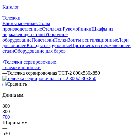
—
Каталог
—
Тележки
Ванны моечные
Столы
производственные
Стеллажи
Рукомойники
Шкафы из
нержавеющей стали
Уборочное
оборудование
Подставки
Полки
Зонты вентиляционные
Лари
для овощей
Колоды разрубочные
Противень из нержавеющей
стали
Оборудование для баров
—
Тележки сервировочные
Тележки шпильки
—
Тележка сервировочная ТСТ-2 800х530х850
Сравнить
Длина мм.
—
800
800
700
Ширина мм.
—
530