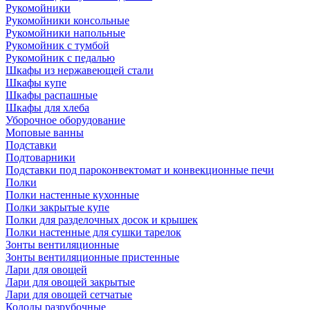
Рукомойники
Рукомойники консольные
Рукомойники напольные
Рукомойник с тумбой
Рукомойник с педалью
Шкафы из нержавеющей стали
Шкафы купе
Шкафы распашные
Шкафы для хлеба
Уборочное оборудование
Моповые ванны
Подставки
Подтоварники
Подставки под пароконвектомат и конвекционные печи
Полки
Полки настенные кухонные
Полки закрытые купе
Полки для разделочных досок и крышек
Полки настенные для сушки тарелок
Зонты вентиляционные
Зонты вентиляционные пристенные
Лари для овощей
Лари для овощей закрытые
Лари для овощей сетчатые
Колоды разрубочные