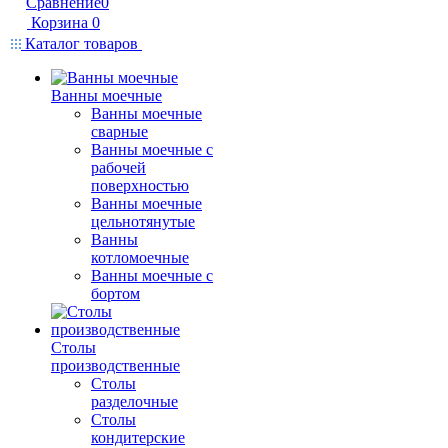
Сравнение
0
Корзина
0
Каталог товаров
Ванны моечные
Ванны моечные
сварные
Ванны моечные с
рабочей
поверхностью
Ванны моечные
цельнотянутые
Ванны
котломоечные
Ванны моечные с
бортом
Столы
производственные
Столы
разделочные
Столы
кондитерские