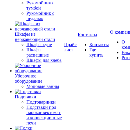
Рукомойник с
тумбой
Рукомойник с
педалью
О компан
Шкафы из
Контакты
нержавеющей стали
О
Шкафы купе
Прайс
Контакты
ком
Шкафы
лист
Где
Вак
распашные
купить
Рек
Шкафы для хлеба
Уборочное
оборудование
Моповые ванны
Подставки
Подтоварники
Подставки под
пароконвектомат
и конвекционные
печи