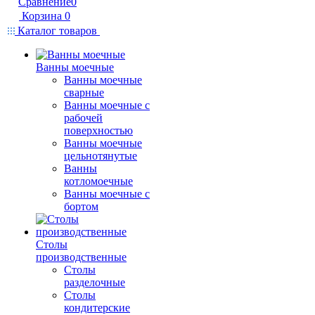
Сравнение
0
Корзина
0
Каталог товаров
Ванны моечные
Ванны моечные
сварные
Ванны моечные с
рабочей
поверхностью
Ванны моечные
цельнотянутые
Ванны
котломоечные
Ванны моечные с
бортом
Столы
производственные
Столы
разделочные
Столы
кондитерские