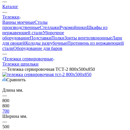
—
Каталог
—
Тележки
Ванны моечные
Столы
производственные
Стеллажи
Рукомойники
Шкафы из
нержавеющей стали
Уборочное
оборудование
Подставки
Полки
Зонты вентиляционные
Лари
для овощей
Колоды разрубочные
Противень из нержавеющей
стали
Оборудование для баров
—
Тележки сервировочные
Тележки шпильки
—
Тележка сервировочная ТСТ-2 800х500х850
Сравнить
Длина мм.
—
800
800
700
Ширина мм.
—
500