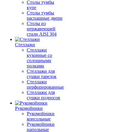
Столы тумбы
купе
Столы тумбы
распашные двери
Столы из
нержавеющей
стали AISI 304
Стеллажи
Стеллажи
кухонные со
сплошными
полками
Стеллажи для
сушки тарелок
Стеллажи
перфорированные
Стеллажи для
сушки подносов
Рукомойники
Рукомойники
консольные
Рукомойники
напольные