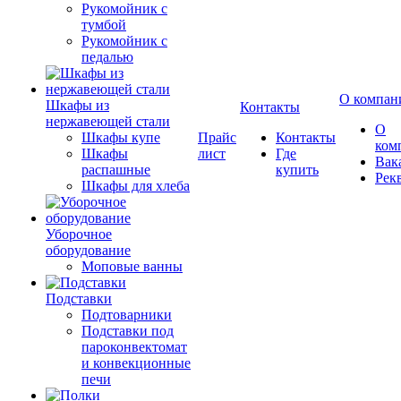
Рукомойник с
тумбой
Рукомойник с
педалью
О компан
Шкафы из
Контакты
нержавеющей стали
О
Шкафы купе
Прайс
Контакты
ком
Шкафы
лист
Где
Вак
распашные
купить
Рек
Шкафы для хлеба
Уборочное
оборудование
Моповые ванны
Подставки
Подтоварники
Подставки под
пароконвектомат
и конвекционные
печи