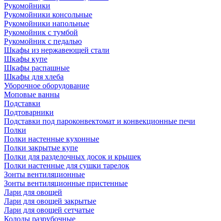
Рукомойники
Рукомойники консольные
Рукомойники напольные
Рукомойник с тумбой
Рукомойник с педалью
Шкафы из нержавеющей стали
Шкафы купе
Шкафы распашные
Шкафы для хлеба
Уборочное оборудование
Моповые ванны
Подставки
Подтоварники
Подставки под пароконвектомат и конвекционные печи
Полки
Полки настенные кухонные
Полки закрытые купе
Полки для разделочных досок и крышек
Полки настенные для сушки тарелок
Зонты вентиляционные
Зонты вентиляционные пристенные
Лари для овощей
Лари для овощей закрытые
Лари для овощей сетчатые
Колоды разрубочные