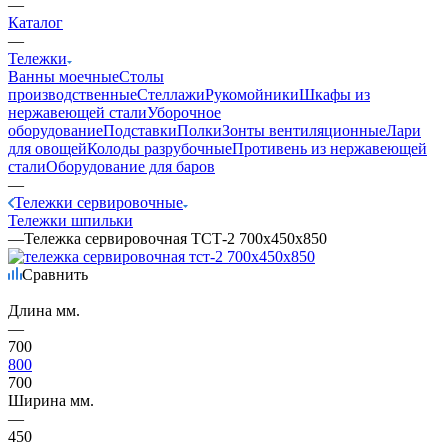
—
Каталог
—
Тележки
Ванны моечные
Столы
производственные
Стеллажи
Рукомойники
Шкафы из
нержавеющей стали
Уборочное
оборудование
Подставки
Полки
Зонты вентиляционные
Лари
для овощей
Колоды разрубочные
Противень из нержавеющей
стали
Оборудование для баров
—
Тележки сервировочные
Тележки шпильки
—
Тележка сервировочная ТСТ-2 700х450х850
Сравнить
Длина мм.
—
700
800
700
Ширина мм.
—
450