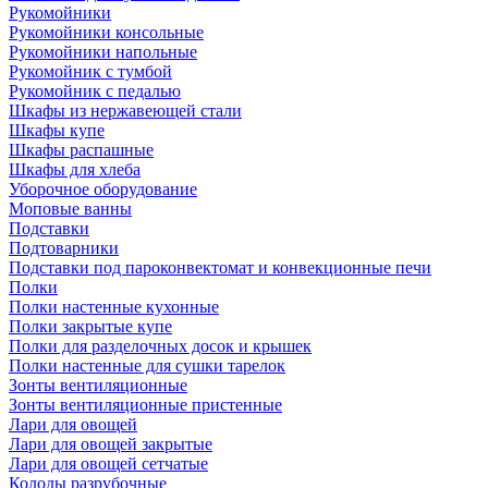
Рукомойники
Рукомойники консольные
Рукомойники напольные
Рукомойник с тумбой
Рукомойник с педалью
Шкафы из нержавеющей стали
Шкафы купе
Шкафы распашные
Шкафы для хлеба
Уборочное оборудование
Моповые ванны
Подставки
Подтоварники
Подставки под пароконвектомат и конвекционные печи
Полки
Полки настенные кухонные
Полки закрытые купе
Полки для разделочных досок и крышек
Полки настенные для сушки тарелок
Зонты вентиляционные
Зонты вентиляционные пристенные
Лари для овощей
Лари для овощей закрытые
Лари для овощей сетчатые
Колоды разрубочные