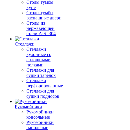
Столы тумбы
купе
Столы тумбы
распашные двери
Столы из
нержавеющей
стали AISI 304
Стеллажи
Стеллажи
кухонные со
сплошными
полками
Стеллажи для
сушки тарелок
Стеллажи
перфорированные
Стеллажи для
сушки подносов
Рукомойники
Рукомойники
консольные
Рукомойники
напольные