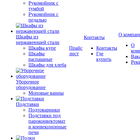
Рукомойник с
тумбой
Рукомойник с
педалью
О компан
Шкафы из
Контакты
нержавеющей стали
О
Шкафы купе
Прайс
Контакты
ком
Шкафы
лист
Где
Вак
распашные
купить
Рек
Шкафы для хлеба
Уборочное
оборудование
Моповые ванны
Подставки
Подтоварники
Подставки под
пароконвектомат
и конвекционные
печи