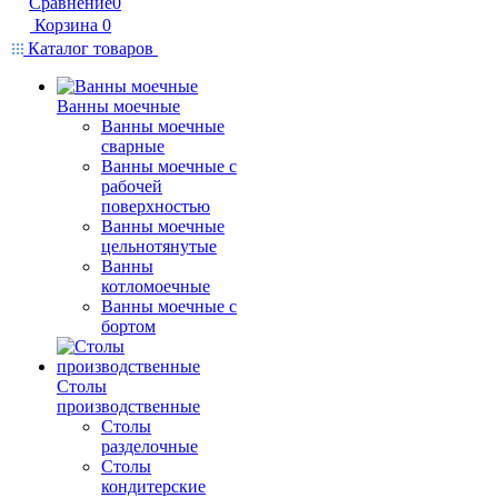
Сравнение
0
Корзина
0
Каталог товаров
Ванны моечные
Ванны моечные
сварные
Ванны моечные с
рабочей
поверхностью
Ванны моечные
цельнотянутые
Ванны
котломоечные
Ванны моечные с
бортом
Столы
производственные
Столы
разделочные
Столы
кондитерские