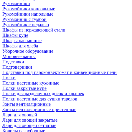
Рукомойники
Рукомойники консольные
Рукомойники напольные
Рукомойник с тумбой
Рукомойник с педалью
Шкафы из нержавеющей стали
Шкафы купе
Шкафы распашные
Шкафы для хлеба
Уборочное оборудование
Моповые ванны
Подставки
Подтоварники
Подставки под пароконвектомат и конвекционные печи
Полки
Полки настенные кухонные
Полки закрытые купе
Полки для разделочных досок и крышек
Полки настенные для сушки тарелок
Зонты вентиляционные
Зонты вентиляционные пристенные
Лари для овощей
Лари для овощей закрытые
Лари для овощей сетчатые
Колоды разрубочные