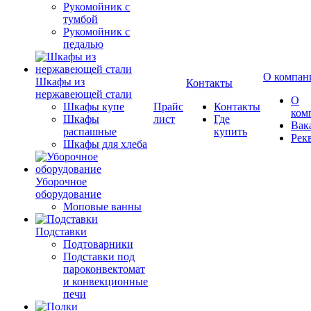
Рукомойник с
тумбой
Рукомойник с
педалью
О компан
Шкафы из
Контакты
нержавеющей стали
О
Шкафы купе
Прайс
Контакты
ком
Шкафы
лист
Где
Вак
распашные
купить
Рек
Шкафы для хлеба
Уборочное
оборудование
Моповые ванны
Подставки
Подтоварники
Подставки под
пароконвектомат
и конвекционные
печи