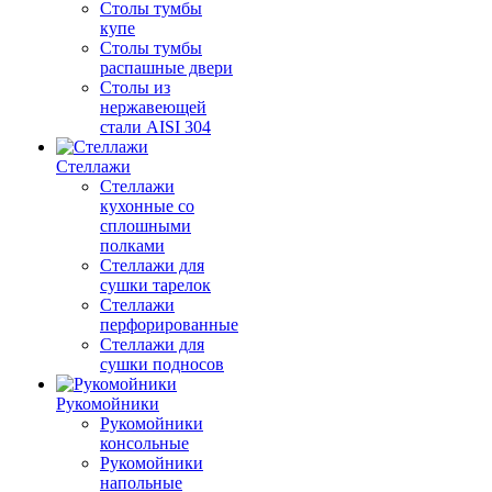
Столы тумбы
купе
Столы тумбы
распашные двери
Столы из
нержавеющей
стали AISI 304
Стеллажи
Стеллажи
кухонные со
сплошными
полками
Стеллажи для
сушки тарелок
Стеллажи
перфорированные
Стеллажи для
сушки подносов
Рукомойники
Рукомойники
консольные
Рукомойники
напольные