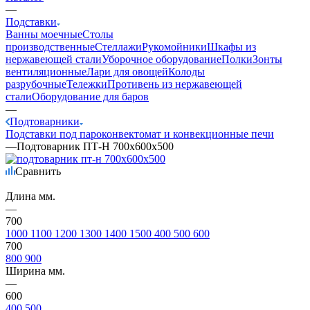
—
Подставки
Ванны моечные
Столы
производственные
Стеллажи
Рукомойники
Шкафы из
нержавеющей стали
Уборочное оборудование
Полки
Зонты
вентиляционные
Лари для овощей
Колоды
разрубочные
Тележки
Противень из нержавеющей
стали
Оборудование для баров
—
Подтоварники
Подставки под пароконвектомат и конвекционные печи
—
Подтоварник ПТ-Н 700х600х500
Сравнить
Длина мм.
—
700
1000
1100
1200
1300
1400
1500
400
500
600
700
800
900
Ширина мм.
—
600
400
500