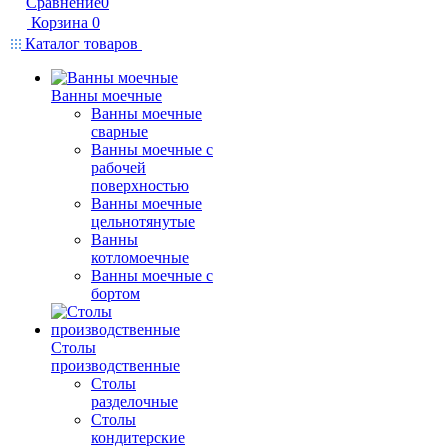
Сравнение
0
Корзина
0
Каталог товаров
Ванны моечные
Ванны моечные
сварные
Ванны моечные с
рабочей
поверхностью
Ванны моечные
цельнотянутые
Ванны
котломоечные
Ванны моечные с
бортом
Столы
производственные
Столы
разделочные
Столы
кондитерские