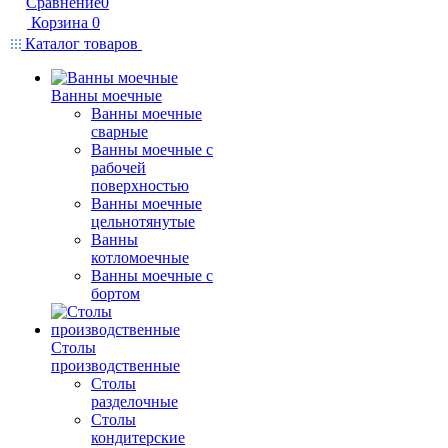
Сравнение
0
Корзина
0
Каталог товаров
Ванны моечные
Ванны моечные
сварные
Ванны моечные с
рабочей
поверхностью
Ванны моечные
цельнотянутые
Ванны
котломоечные
Ванны моечные с
бортом
Столы
производственные
Столы
разделочные
Столы
кондитерские