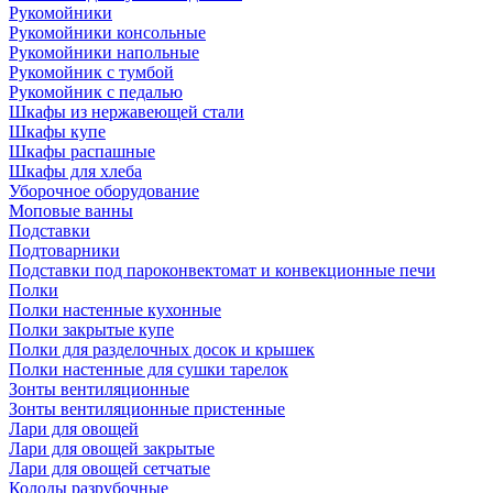
Рукомойники
Рукомойники консольные
Рукомойники напольные
Рукомойник с тумбой
Рукомойник с педалью
Шкафы из нержавеющей стали
Шкафы купе
Шкафы распашные
Шкафы для хлеба
Уборочное оборудование
Моповые ванны
Подставки
Подтоварники
Подставки под пароконвектомат и конвекционные печи
Полки
Полки настенные кухонные
Полки закрытые купе
Полки для разделочных досок и крышек
Полки настенные для сушки тарелок
Зонты вентиляционные
Зонты вентиляционные пристенные
Лари для овощей
Лари для овощей закрытые
Лари для овощей сетчатые
Колоды разрубочные