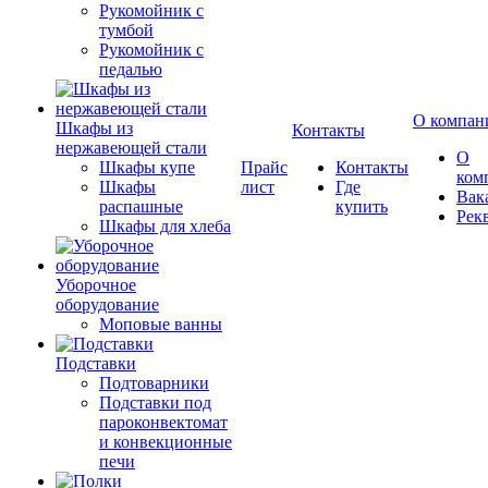
Рукомойник с
тумбой
Рукомойник с
педалью
О компан
Шкафы из
Контакты
нержавеющей стали
О
Шкафы купе
Прайс
Контакты
ком
Шкафы
лист
Где
Вак
распашные
купить
Рек
Шкафы для хлеба
Уборочное
оборудование
Моповые ванны
Подставки
Подтоварники
Подставки под
пароконвектомат
и конвекционные
печи