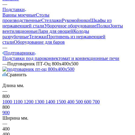
—
Подставки
Ванны моечные
Столы
производственные
Стеллажи
Рукомойники
Шкафы из
нержавеющей стали
Уборочное оборудование
Полки
Зонты
вентиляционные
Лари для овощей
Колоды
разрубочные
Тележки
Противень из нержавеющей
стали
Оборудование для баров
—
Подтоварники
Подставки под пароконвектомат и конвекционные печи
—
Подтоварник ПТ-Оц 800х400х500
Сравнить
Длина мм.
—
800
1000
1100
1200
1300
1400
1500
400
500
600
700
800
900
Ширина мм.
—
400
400