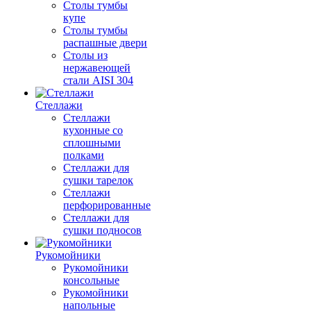
Столы тумбы
купе
Столы тумбы
распашные двери
Столы из
нержавеющей
стали AISI 304
Стеллажи
Стеллажи
кухонные со
сплошными
полками
Стеллажи для
сушки тарелок
Стеллажи
перфорированные
Стеллажи для
сушки подносов
Рукомойники
Рукомойники
консольные
Рукомойники
напольные