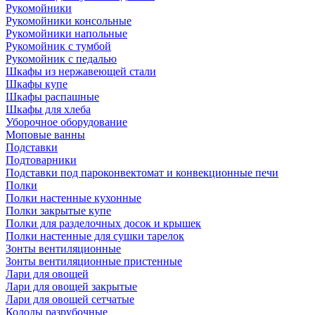
Рукомойники
Рукомойники консольные
Рукомойники напольные
Рукомойник с тумбой
Рукомойник с педалью
Шкафы из нержавеющей стали
Шкафы купе
Шкафы распашные
Шкафы для хлеба
Уборочное оборудование
Моповые ванны
Подставки
Подтоварники
Подставки под пароконвектомат и конвекционные печи
Полки
Полки настенные кухонные
Полки закрытые купе
Полки для разделочных досок и крышек
Полки настенные для сушки тарелок
Зонты вентиляционные
Зонты вентиляционные пристенные
Лари для овощей
Лари для овощей закрытые
Лари для овощей сетчатые
Колоды разрубочные