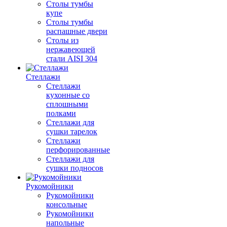
Столы тумбы
купе
Столы тумбы
распашные двери
Столы из
нержавеющей
стали AISI 304
Стеллажи
Стеллажи
кухонные со
сплошными
полками
Стеллажи для
сушки тарелок
Стеллажи
перфорированные
Стеллажи для
сушки подносов
Рукомойники
Рукомойники
консольные
Рукомойники
напольные