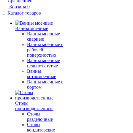
Сравнение
0
Корзина
0
Каталог товаров
Ванны моечные
Ванны моечные
сварные
Ванны моечные с
рабочей
поверхностью
Ванны моечные
цельнотянутые
Ванны
котломоечные
Ванны моечные с
бортом
Столы
производственные
Столы
разделочные
Столы
кондитерские