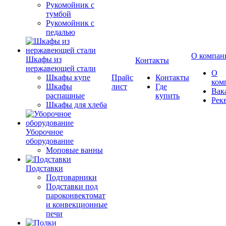
Рукомойник с
тумбой
Рукомойник с
педалью
О компан
Шкафы из
Контакты
нержавеющей стали
О
Шкафы купе
Прайс
Контакты
ком
Шкафы
лист
Где
Вак
распашные
купить
Рек
Шкафы для хлеба
Уборочное
оборудование
Моповые ванны
Подставки
Подтоварники
Подставки под
пароконвектомат
и конвекционные
печи