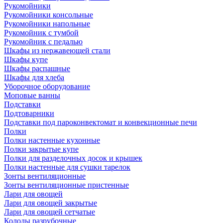
Рукомойники
Рукомойники консольные
Рукомойники напольные
Рукомойник с тумбой
Рукомойник с педалью
Шкафы из нержавеющей стали
Шкафы купе
Шкафы распашные
Шкафы для хлеба
Уборочное оборудование
Моповые ванны
Подставки
Подтоварники
Подставки под пароконвектомат и конвекционные печи
Полки
Полки настенные кухонные
Полки закрытые купе
Полки для разделочных досок и крышек
Полки настенные для сушки тарелок
Зонты вентиляционные
Зонты вентиляционные пристенные
Лари для овощей
Лари для овощей закрытые
Лари для овощей сетчатые
Колоды разрубочные