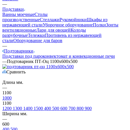
—
Подставки
Ванны моечные
Столы
производственные
Стеллажи
Рукомойники
Шкафы из
нержавеющей стали
Уборочное оборудование
Полки
Зонты
вентиляционные
Лари для овощей
Колоды
разрубочные
Тележки
Противень из нержавеющей
стали
Оборудование для баров
—
Подтоварники
Подставки под пароконвектомат и конвекционные печи
—
Подтоварник ПТ-Оц 1100х600х500
Сравнить
Длина мм.
—
1100
1000
1100
1200
1300
1400
1500
400
500
600
700
800
900
Ширина мм.
—
600
400
500