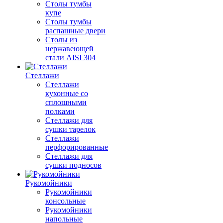
Столы тумбы
купе
Столы тумбы
распашные двери
Столы из
нержавеющей
стали AISI 304
Стеллажи
Стеллажи
кухонные со
сплошными
полками
Стеллажи для
сушки тарелок
Стеллажи
перфорированные
Стеллажи для
сушки подносов
Рукомойники
Рукомойники
консольные
Рукомойники
напольные