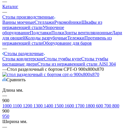
—
Каталог
—
Столы производственные
Ванны моечные
Стеллажи
Рукомойники
Шкафы из
нержавеющей стали
Уборочное
оборудование
Подставки
Полки
Зонты вентиляционные
Лари
для овощей
Колоды разрубочные
Тележки
Противень из
нержавеющей стали
Оборудование для баров
—
Столы разделочные
Столы кондитерские
Столы тумбы купе
Столы тумбы
распашные двери
Столы из нержавеющей стали AISI 304
—
Стол разделочный с бортом СРТ-О 900х800х870
Сравнить
Длина мм.
—
900
1000
1100
1200
1300
1400
1500
1600
1700
1800
600
700
800
900
950
Ширина мм.
—