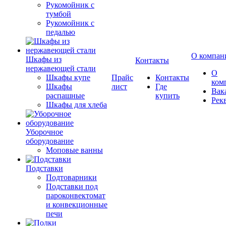
Рукомойник с
тумбой
Рукомойник с
педалью
О компан
Шкафы из
Контакты
нержавеющей стали
О
Шкафы купе
Прайс
Контакты
ком
Шкафы
лист
Где
Вак
распашные
купить
Рек
Шкафы для хлеба
Уборочное
оборудование
Моповые ванны
Подставки
Подтоварники
Подставки под
пароконвектомат
и конвекционные
печи