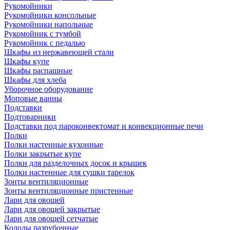
Рукомойники
Рукомойники консольные
Рукомойники напольные
Рукомойник с тумбой
Рукомойник с педалью
Шкафы из нержавеющей стали
Шкафы купе
Шкафы распашные
Шкафы для хлеба
Уборочное оборудование
Моповые ванны
Подставки
Подтоварники
Подставки под пароконвектомат и конвекционные печи
Полки
Полки настенные кухонные
Полки закрытые купе
Полки для разделочных досок и крышек
Полки настенные для сушки тарелок
Зонты вентиляционные
Зонты вентиляционные пристенные
Лари для овощей
Лари для овощей закрытые
Лари для овощей сетчатые
Колоды разрубочные