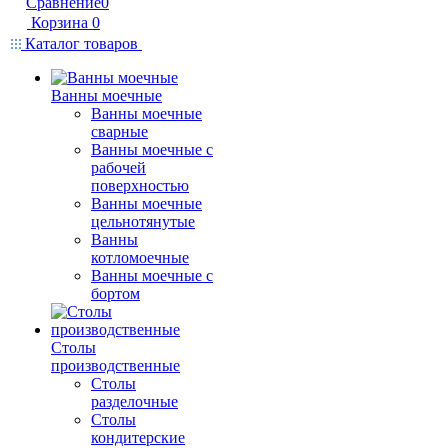
Сравнение
0
Корзина
0
Каталог товаров
Ванны моечные
Ванны моечные
сварные
Ванны моечные с
рабочей
поверхностью
Ванны моечные
цельнотянутые
Ванны
котломоечные
Ванны моечные с
бортом
Столы
производственные
Столы
разделочные
Столы
кондитерские