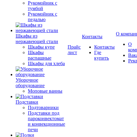
Рукомойник с
тумбой
Рукомойник с
педалью
О компан
Шкафы из
Контакты
нержавеющей стали
О
Шкафы купе
Прайс
Контакты
ком
Шкафы
лист
Где
Вак
распашные
купить
Рек
Шкафы для хлеба
Уборочное
оборудование
Моповые ванны
Подставки
Подтоварники
Подставки под
пароконвектомат
и конвекционные
печи