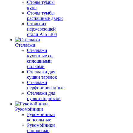
Столы тумбы
купе
Столы тумбы
распашные двери
Столы из
нержавеющей
стали AISI 304
Стеллажи
Стеллажи
кухонные со
сплошными
полками
Стеллажи для
сушки тарелок
Стеллажи
перфорированные
Стеллажи для
сушки подносов
Рукомойники
Рукомойники
консольные
Рукомойники
напольные