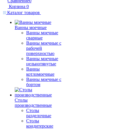
Сравнение
0
Корзина
0
Каталог товаров
Ванны моечные
Ванны моечные
сварные
Ванны моечные с
рабочей
поверхностью
Ванны моечные
цельнотянутые
Ванны
котломоечные
Ванны моечные с
бортом
Столы
производственные
Столы
разделочные
Столы
кондитерские