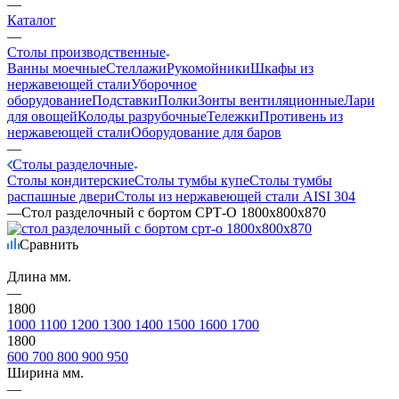
—
Каталог
—
Столы производственные
Ванны моечные
Стеллажи
Рукомойники
Шкафы из
нержавеющей стали
Уборочное
оборудование
Подставки
Полки
Зонты вентиляционные
Лари
для овощей
Колоды разрубочные
Тележки
Противень из
нержавеющей стали
Оборудование для баров
—
Столы разделочные
Столы кондитерские
Столы тумбы купе
Столы тумбы
распашные двери
Столы из нержавеющей стали AISI 304
—
Стол разделочный с бортом СРТ-О 1800х800х870
Сравнить
Длина мм.
—
1800
1000
1100
1200
1300
1400
1500
1600
1700
1800
600
700
800
900
950
Ширина мм.
—