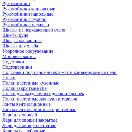
Рукомойники
Рукомойники консольные
Рукомойники напольные
Рукомойник с тумбой
Рукомойник с педалью
Шкафы из нержавеющей стали
Шкафы купе
Шкафы распашные
Шкафы для хлеба
Уборочное оборудование
Моповые ванны
Подставки
Подтоварники
Подставки под пароконвектомат и конвекционные печи
Полки
Полки настенные кухонные
Полки закрытые купе
Полки для разделочных досок и крышек
Полки настенные для сушки тарелок
Зонты вентиляционные
Зонты вентиляционные пристенные
Лари для овощей
Лари для овощей закрытые
Лари для овощей сетчатые
Колоды разрубочные