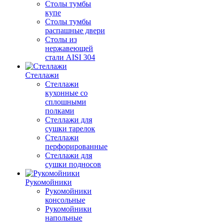
Столы тумбы
купе
Столы тумбы
распашные двери
Столы из
нержавеющей
стали AISI 304
Стеллажи
Стеллажи
кухонные со
сплошными
полками
Стеллажи для
сушки тарелок
Стеллажи
перфорированные
Стеллажи для
сушки подносов
Рукомойники
Рукомойники
консольные
Рукомойники
напольные