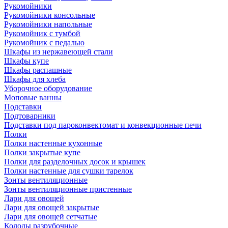
Рукомойники
Рукомойники консольные
Рукомойники напольные
Рукомойник с тумбой
Рукомойник с педалью
Шкафы из нержавеющей стали
Шкафы купе
Шкафы распашные
Шкафы для хлеба
Уборочное оборудование
Моповые ванны
Подставки
Подтоварники
Подставки под пароконвектомат и конвекционные печи
Полки
Полки настенные кухонные
Полки закрытые купе
Полки для разделочных досок и крышек
Полки настенные для сушки тарелок
Зонты вентиляционные
Зонты вентиляционные пристенные
Лари для овощей
Лари для овощей закрытые
Лари для овощей сетчатые
Колоды разрубочные