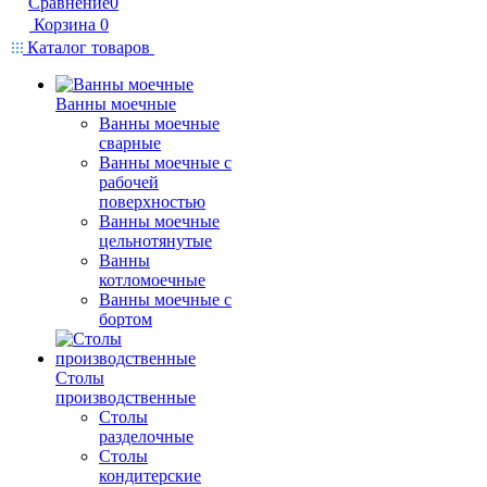
Сравнение
0
Корзина
0
Каталог товаров
Ванны моечные
Ванны моечные
сварные
Ванны моечные с
рабочей
поверхностью
Ванны моечные
цельнотянутые
Ванны
котломоечные
Ванны моечные с
бортом
Столы
производственные
Столы
разделочные
Столы
кондитерские