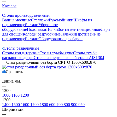
—
Каталог
—
Столы производственные
Ванны моечные
Стеллажи
Рукомойники
Шкафы из
нержавеющей стали
Уборочное
оборудование
Подставки
Полки
Зонты вентиляционные
Лари
для овощей
Колоды разрубочные
Тележки
Противень из
нержавеющей стали
Оборудование для баров
—
Столы разделочные
Столы кондитерские
Столы тумбы купе
Столы тумбы
распашные двери
Столы из нержавеющей стали AISI 304
—
Стол разделочный без борта СРТ-О 1300х600х870
Сравнить
Длина мм.
—
1300
1000
1100
1200
1300
1400
1500
1600
1700
1800
600
700
800
900
950
Ширина мм.
—