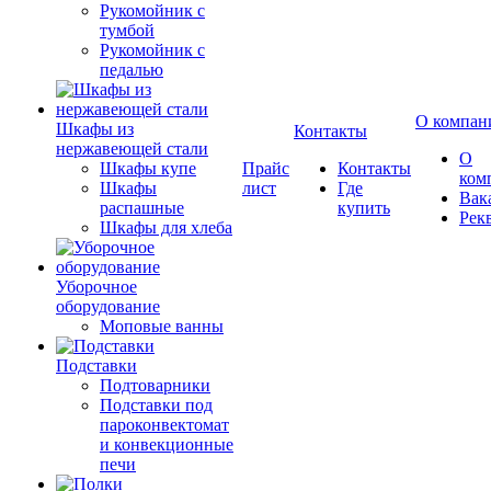
Рукомойник с
тумбой
Рукомойник с
педалью
О компан
Шкафы из
Контакты
нержавеющей стали
О
Шкафы купе
Прайс
Контакты
ком
Шкафы
лист
Где
Вак
распашные
купить
Рек
Шкафы для хлеба
Уборочное
оборудование
Моповые ванны
Подставки
Подтоварники
Подставки под
пароконвектомат
и конвекционные
печи