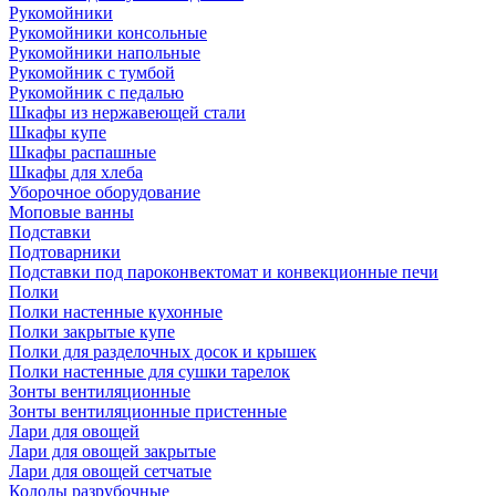
Рукомойники
Рукомойники консольные
Рукомойники напольные
Рукомойник с тумбой
Рукомойник с педалью
Шкафы из нержавеющей стали
Шкафы купе
Шкафы распашные
Шкафы для хлеба
Уборочное оборудование
Моповые ванны
Подставки
Подтоварники
Подставки под пароконвектомат и конвекционные печи
Полки
Полки настенные кухонные
Полки закрытые купе
Полки для разделочных досок и крышек
Полки настенные для сушки тарелок
Зонты вентиляционные
Зонты вентиляционные пристенные
Лари для овощей
Лари для овощей закрытые
Лари для овощей сетчатые
Колоды разрубочные