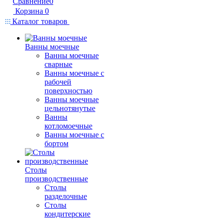
Сравнение
0
Корзина
0
Каталог товаров
Ванны моечные
Ванны моечные
сварные
Ванны моечные с
рабочей
поверхностью
Ванны моечные
цельнотянутые
Ванны
котломоечные
Ванны моечные с
бортом
Столы
производственные
Столы
разделочные
Столы
кондитерские