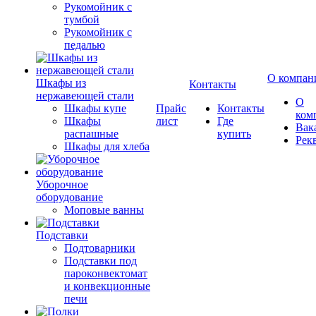
Рукомойник с
тумбой
Рукомойник с
педалью
О компан
Шкафы из
Контакты
нержавеющей стали
О
Шкафы купе
Прайс
Контакты
ком
Шкафы
лист
Где
Вак
распашные
купить
Рек
Шкафы для хлеба
Уборочное
оборудование
Моповые ванны
Подставки
Подтоварники
Подставки под
пароконвектомат
и конвекционные
печи