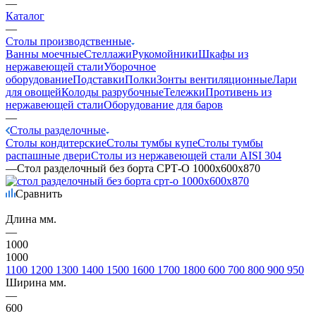
—
Каталог
—
Столы производственные
Ванны моечные
Стеллажи
Рукомойники
Шкафы из
нержавеющей стали
Уборочное
оборудование
Подставки
Полки
Зонты вентиляционные
Лари
для овощей
Колоды разрубочные
Тележки
Противень из
нержавеющей стали
Оборудование для баров
—
Столы разделочные
Столы кондитерские
Столы тумбы купе
Столы тумбы
распашные двери
Столы из нержавеющей стали AISI 304
—
Стол разделочный без борта СРТ-О 1000х600х870
Сравнить
Длина мм.
—
1000
1000
1100
1200
1300
1400
1500
1600
1700
1800
600
700
800
900
950
Ширина мм.
—
600