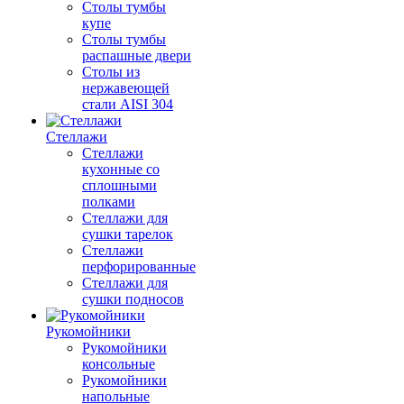
Столы тумбы
купе
Столы тумбы
распашные двери
Столы из
нержавеющей
стали AISI 304
Стеллажи
Стеллажи
кухонные со
сплошными
полками
Стеллажи для
сушки тарелок
Стеллажи
перфорированные
Стеллажи для
сушки подносов
Рукомойники
Рукомойники
консольные
Рукомойники
напольные