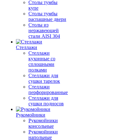
Столы тумбы
купе
Столы тумбы
распашные двери
Столы из
нержавеющей
стали AISI 304
Стеллажи
Стеллажи
кухонные со
сплошными
полками
Стеллажи для
сушки тарелок
Стеллажи
перфорированные
Стеллажи для
сушки подносов
Рукомойники
Рукомойники
консольные
Рукомойники
напольные