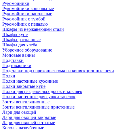
Рукомойники
Рукомойники консольные
Рукомойники напольные
Рукомойник с тумбой
Рукомойник с педалью
Шкафы из нержавеющей стали
Шкафы купе
Шкафы распашные
Шкафы для хлеба
Уборочное оборудование
Моповые ванны
Подставки
Подтоварники
Подставки под пароконвектомат и конвекционные печи
Полки
Полки настенные кухонные
Полки закрытые купе
Полки для разделочных досок и крышек
Полки настенные для сушки тарелок
Зонты вентиляционные
Зонты вентиляционные пристенные
Лари для овощей
Лари для овощей закрытые
Лари для овощей сетчатые
Колоды разрубочные