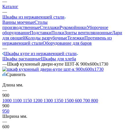
—
Каталог
—
Шкафы из нержавеющей стали
Ванны моечные
Столы
производственные
Стеллажи
Рукомойники
Уборочное
оборудование
Подставки
Полки
Зонты вентиляционные
Лари
для овощей
Колоды разрубочные
Тележки
Противень из
нержавеющей стали
Оборудование для баров
—
Шкафы купе из нержавеющей стали
Шкафы распашные
Шкафы для хлеба
—
Шкаф кухонный двери-купе ШЗТ-К 900х600х1730
Сравнить
Длина мм.
—
900
1000
1100
1150
1200
1300
1350
1500
600
700
800
900
950
Ширина мм.
—
600