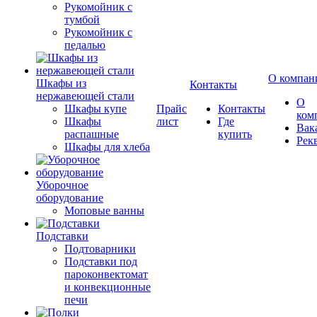
Рукомойник с
тумбой
Рукомойник с
педалью
О компан
Шкафы из
Контакты
нержавеющей стали
О
Шкафы купе
Прайс
Контакты
ком
Шкафы
лист
Где
Вак
распашные
купить
Рек
Шкафы для хлеба
Уборочное
оборудование
Моповые ванны
Подставки
Подтоварники
Подставки под
пароконвектомат
и конвекционные
печи