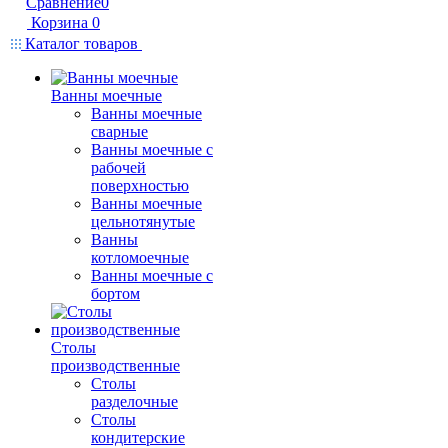
Сравнение
0
Корзина
0
Каталог товаров
Ванны моечные
Ванны моечные
сварные
Ванны моечные с
рабочей
поверхностью
Ванны моечные
цельнотянутые
Ванны
котломоечные
Ванны моечные с
бортом
Столы
производственные
Столы
разделочные
Столы
кондитерские