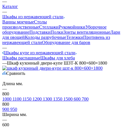
—
Каталог
—
Шкафы из нержавеющей стали
Ванны моечные
Столы
производственные
Стеллажи
Рукомойники
Уборочное
оборудование
Подставки
Полки
Зонты вентиляционные
Лари
для овощей
Колоды разрубочные
Тележки
Противень из
нержавеющей стали
Оборудование для баров
—
Шкафы купе из нержавеющей стали
Шкафы распашные
Шкафы для хлеба
—
Шкаф кухонный двери-купе ШЗТ-К 800×600×1800
Сравнить
Длина мм.
—
800
1000
1100
1150
1200
1300
1350
1500
600
700
800
900
950
Ширина мм.
—
600