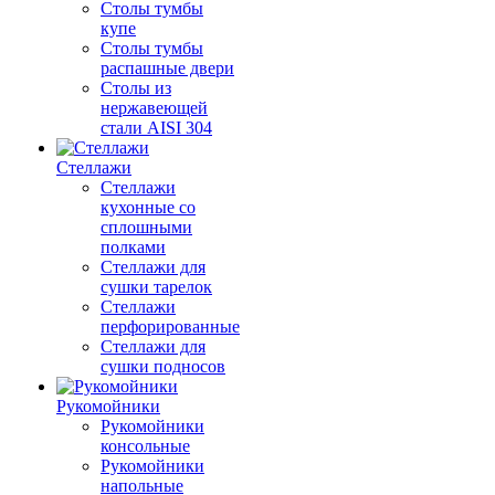
Столы тумбы
купе
Столы тумбы
распашные двери
Столы из
нержавеющей
стали AISI 304
Стеллажи
Стеллажи
кухонные со
сплошными
полками
Стеллажи для
сушки тарелок
Стеллажи
перфорированные
Стеллажи для
сушки подносов
Рукомойники
Рукомойники
консольные
Рукомойники
напольные