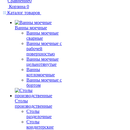
Сравнение
0
Корзина
0
Каталог товаров
Ванны моечные
Ванны моечные
сварные
Ванны моечные с
рабочей
поверхностью
Ванны моечные
цельнотянутые
Ванны
котломоечные
Ванны моечные с
бортом
Столы
производственные
Столы
разделочные
Столы
кондитерские