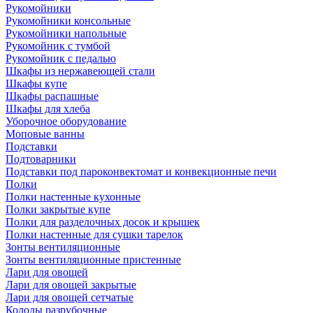
Рукомойники
Рукомойники консольные
Рукомойники напольные
Рукомойник с тумбой
Рукомойник с педалью
Шкафы из нержавеющей стали
Шкафы купе
Шкафы распашные
Шкафы для хлеба
Уборочное оборудование
Моповые ванны
Подставки
Подтоварники
Подставки под пароконвектомат и конвекционные печи
Полки
Полки настенные кухонные
Полки закрытые купе
Полки для разделочных досок и крышек
Полки настенные для сушки тарелок
Зонты вентиляционные
Зонты вентиляционные пристенные
Лари для овощей
Лари для овощей закрытые
Лари для овощей сетчатые
Колоды разрубочные