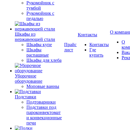
Рукомойник с
тумбой
Рукомойник с
педалью
О компан
Шкафы из
Контакты
нержавеющей стали
О
Шкафы купе
Прайс
Контакты
ком
Шкафы
лист
Где
Вак
распашные
купить
Рек
Шкафы для хлеба
Уборочное
оборудование
Моповые ванны
Подставки
Подтоварники
Подставки под
пароконвектомат
и конвекционные
печи