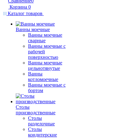
Сравнение
0
Корзина
0
Каталог товаров
Ванны моечные
Ванны моечные
сварные
Ванны моечные с
рабочей
поверхностью
Ванны моечные
цельнотянутые
Ванны
котломоечные
Ванны моечные с
бортом
Столы
производственные
Столы
разделочные
Столы
кондитерские