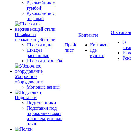
Рукомойник с
тумбой
Рукомойник с
педалью
О компан
Шкафы из
Контакты
нержавеющей стали
О
Шкафы купе
Прайс
Контакты
ком
Шкафы
лист
Где
Вак
распашные
купить
Рек
Шкафы для хлеба
Уборочное
оборудование
Моповые ванны
Подставки
Подтоварники
Подставки под
пароконвектомат
и конвекционные
печи