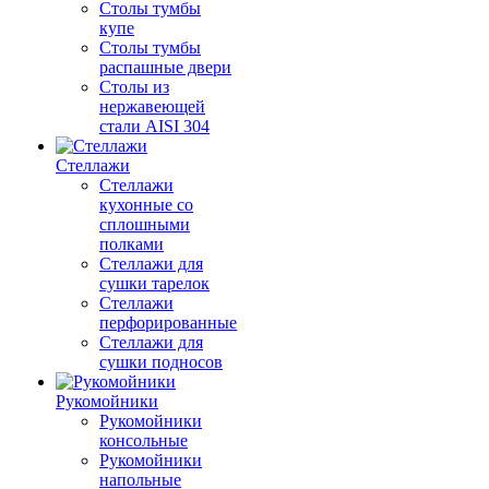
Столы тумбы
купе
Столы тумбы
распашные двери
Столы из
нержавеющей
стали AISI 304
Стеллажи
Стеллажи
кухонные со
сплошными
полками
Стеллажи для
сушки тарелок
Стеллажи
перфорированные
Стеллажи для
сушки подносов
Рукомойники
Рукомойники
консольные
Рукомойники
напольные