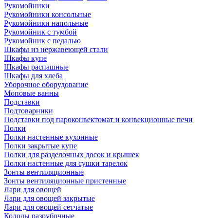
Рукомойники
Рукомойники консольные
Рукомойники напольные
Рукомойник с тумбой
Рукомойник с педалью
Шкафы из нержавеющей стали
Шкафы купе
Шкафы распашные
Шкафы для хлеба
Уборочное оборудование
Моповые ванны
Подставки
Подтоварники
Подставки под пароконвектомат и конвекционные печи
Полки
Полки настенные кухонные
Полки закрытые купе
Полки для разделочных досок и крышек
Полки настенные для сушки тарелок
Зонты вентиляционные
Зонты вентиляционные пристенные
Лари для овощей
Лари для овощей закрытые
Лари для овощей сетчатые
Колоды разрубочные