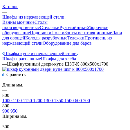
—
Каталог
—
Шкафы из нержавеющей стали
Ванны моечные
Столы
производственные
Стеллажи
Рукомойники
Уборочное
оборудование
Подставки
Полки
Зонты вентиляционные
Лари
для овощей
Колоды разрубочные
Тележки
Противень из
нержавеющей стали
Оборудование для баров
—
Шкафы купе из нержавеющей стали
Шкафы распашные
Шкафы для хлеба
—
Шкаф кухонный двери-купе ШЗТ-К 800х500х1700
Сравнить
Длина мм.
—
800
1000
1100
1150
1200
1300
1350
1500
600
700
800
900
950
Ширина мм.
—
500