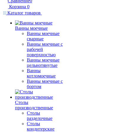
Сравнение
0
Корзина
0
Каталог товаров
Ванны моечные
Ванны моечные
сварные
Ванны моечные с
рабочей
поверхностью
Ванны моечные
цельнотянутые
Ванны
котломоечные
Ванны моечные с
бортом
Столы
производственные
Столы
разделочные
Столы
кондитерские