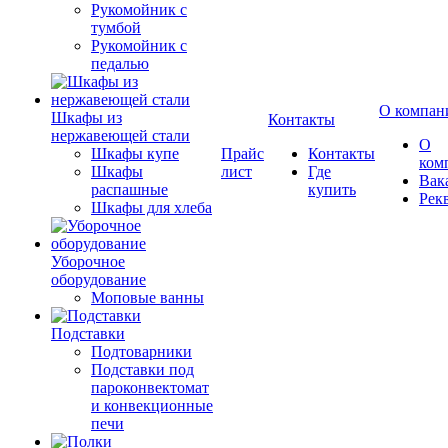
Рукомойник с
тумбой
Рукомойник с
педалью
О компан
Шкафы из
Контакты
нержавеющей стали
О
Шкафы купе
Прайс
Контакты
ком
Шкафы
лист
Где
Вак
распашные
купить
Рек
Шкафы для хлеба
Уборочное
оборудование
Моповые ванны
Подставки
Подтоварники
Подставки под
пароконвектомат
и конвекционные
печи