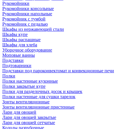
Рукомойники
Рукомойники консольные
Рукомойники напольные
Рукомойник с тумбой
Рукомойник с педалью
Шкафы из нержавеющей стали
Шкафы купе
Шкафы распашные
Шкафы для хлеба
Уборочное оборудование
Моповые ванны
Подставки
Подтоварники
Подставки под пароконвектомат и конвекционные печи
Полки
Полки настенные кухонные
Полки закрытые купе
Полки для разделочных досок и крышек
Полки настенные для сушки тарелок
Зонты вентиляционные
Зонты вентиляционные пристенные
Лари для овощей
Лари для овощей закрытые
Лари для овощей сетчатые
Колоды разрубочные