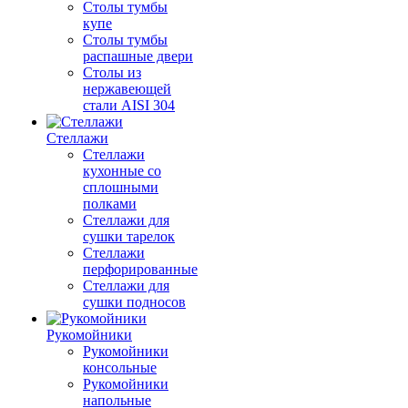
Столы тумбы
купе
Столы тумбы
распашные двери
Столы из
нержавеющей
стали AISI 304
Стеллажи
Стеллажи
кухонные со
сплошными
полками
Стеллажи для
сушки тарелок
Стеллажи
перфорированные
Стеллажи для
сушки подносов
Рукомойники
Рукомойники
консольные
Рукомойники
напольные