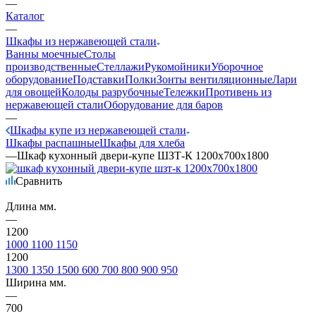
—
Каталог
—
Шкафы из нержавеющей стали
Ванны моечные
Столы
производственные
Стеллажи
Рукомойники
Уборочное
оборудование
Подставки
Полки
Зонты вентиляционные
Лари
для овощей
Колоды разрубочные
Тележки
Противень из
нержавеющей стали
Оборудование для баров
—
Шкафы купе из нержавеющей стали
Шкафы распашные
Шкафы для хлеба
—
Шкаф кухонный двери-купе ШЗТ-К 1200х700х1800
Сравнить
Длина мм.
—
1200
1000
1100
1150
1200
1300
1350
1500
600
700
800
900
950
Ширина мм.
—
700