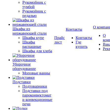
Рукомойник с
тумбой
Рукомойник с
педалью
О компан
Шкафы из
Контакты
нержавеющей стали
О
Шкафы купе
Прайс
Контакты
ком
Шкафы
лист
Где
Вак
распашные
купить
Рек
Шкафы для хлеба
Уборочное
оборудование
Моповые ванны
Подставки
Подтоварники
Подставки под
пароконвектомат
и конвекционные
печи