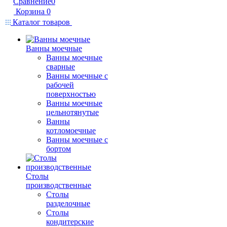
Сравнение
0
Корзина
0
Каталог товаров
Ванны моечные
Ванны моечные
сварные
Ванны моечные с
рабочей
поверхностью
Ванны моечные
цельнотянутые
Ванны
котломоечные
Ванны моечные с
бортом
Столы
производственные
Столы
разделочные
Столы
кондитерские