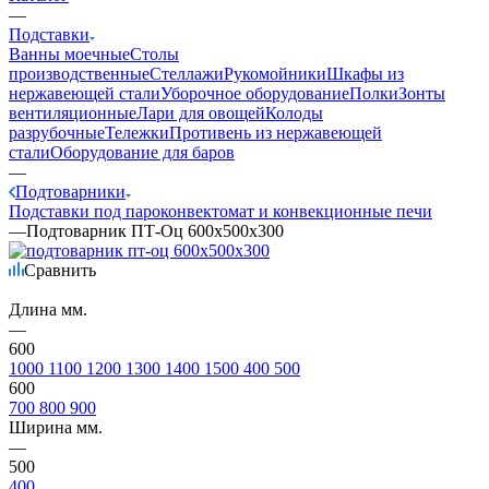
—
Подставки
Ванны моечные
Столы
производственные
Стеллажи
Рукомойники
Шкафы из
нержавеющей стали
Уборочное оборудование
Полки
Зонты
вентиляционные
Лари для овощей
Колоды
разрубочные
Тележки
Противень из нержавеющей
стали
Оборудование для баров
—
Подтоварники
Подставки под пароконвектомат и конвекционные печи
—
Подтоварник ПТ-Оц 600х500х300
Сравнить
Длина мм.
—
600
1000
1100
1200
1300
1400
1500
400
500
600
700
800
900
Ширина мм.
—
500
400