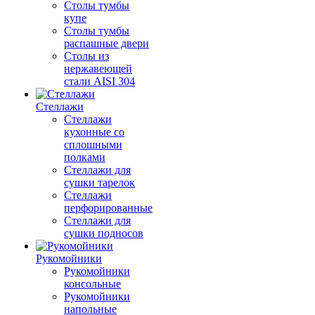
Столы тумбы
купе
Столы тумбы
распашные двери
Столы из
нержавеющей
стали AISI 304
Стеллажи
Стеллажи
кухонные со
сплошными
полками
Стеллажи для
сушки тарелок
Стеллажи
перфорированные
Стеллажи для
сушки подносов
Рукомойники
Рукомойники
консольные
Рукомойники
напольные