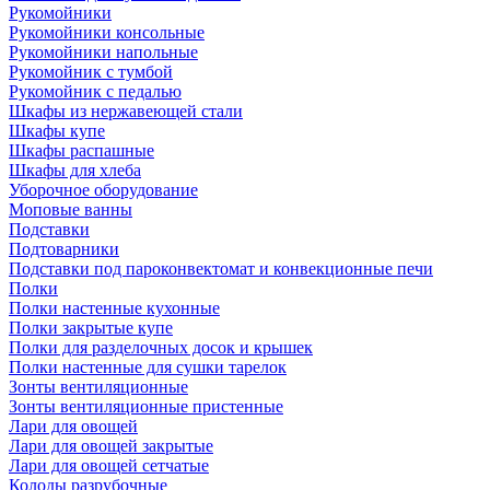
Рукомойники
Рукомойники консольные
Рукомойники напольные
Рукомойник с тумбой
Рукомойник с педалью
Шкафы из нержавеющей стали
Шкафы купе
Шкафы распашные
Шкафы для хлеба
Уборочное оборудование
Моповые ванны
Подставки
Подтоварники
Подставки под пароконвектомат и конвекционные печи
Полки
Полки настенные кухонные
Полки закрытые купе
Полки для разделочных досок и крышек
Полки настенные для сушки тарелок
Зонты вентиляционные
Зонты вентиляционные пристенные
Лари для овощей
Лари для овощей закрытые
Лари для овощей сетчатые
Колоды разрубочные