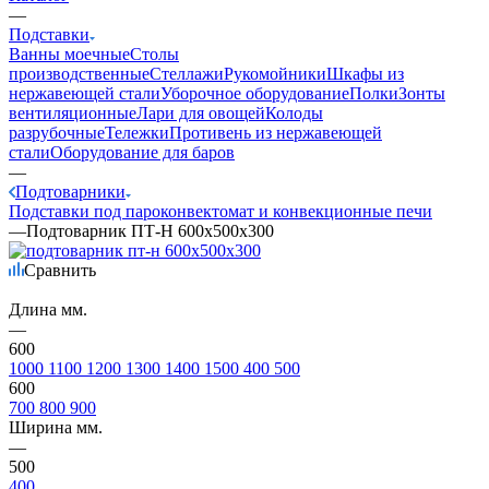
—
Подставки
Ванны моечные
Столы
производственные
Стеллажи
Рукомойники
Шкафы из
нержавеющей стали
Уборочное оборудование
Полки
Зонты
вентиляционные
Лари для овощей
Колоды
разрубочные
Тележки
Противень из нержавеющей
стали
Оборудование для баров
—
Подтоварники
Подставки под пароконвектомат и конвекционные печи
—
Подтоварник ПТ-Н 600х500х300
Сравнить
Длина мм.
—
600
1000
1100
1200
1300
1400
1500
400
500
600
700
800
900
Ширина мм.
—
500
400