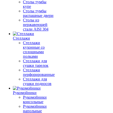
Столы тумбы
купе
Столы тумбы
распашные двери
Столы из
нержавеющей
стали AISI 304
Стеллажи
Стеллажи
кухонные со
сплошными
полками
Стеллажи для
сушки тарелок
Стеллажи
перфорированные
Стеллажи для
сушки подносов
Рукомойники
Рукомойники
консольные
Рукомойники
напольные