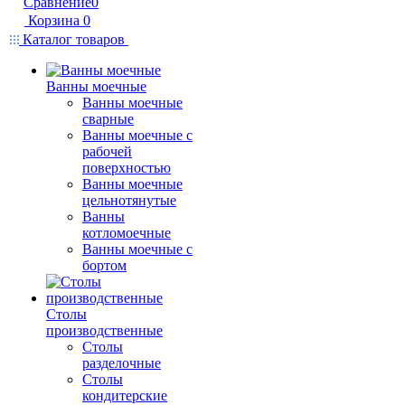
Сравнение
0
Корзина
0
Каталог товаров
Ванны моечные
Ванны моечные
сварные
Ванны моечные с
рабочей
поверхностью
Ванны моечные
цельнотянутые
Ванны
котломоечные
Ванны моечные с
бортом
Столы
производственные
Столы
разделочные
Столы
кондитерские