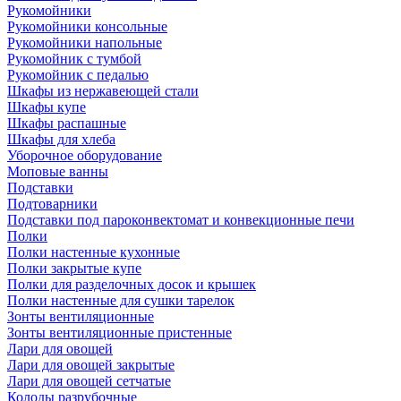
Рукомойники
Рукомойники консольные
Рукомойники напольные
Рукомойник с тумбой
Рукомойник с педалью
Шкафы из нержавеющей стали
Шкафы купе
Шкафы распашные
Шкафы для хлеба
Уборочное оборудование
Моповые ванны
Подставки
Подтоварники
Подставки под пароконвектомат и конвекционные печи
Полки
Полки настенные кухонные
Полки закрытые купе
Полки для разделочных досок и крышек
Полки настенные для сушки тарелок
Зонты вентиляционные
Зонты вентиляционные пристенные
Лари для овощей
Лари для овощей закрытые
Лари для овощей сетчатые
Колоды разрубочные