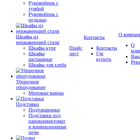
Рукомойник с
тумбой
Рукомойник с
педалью
О компан
Шкафы из
Контакты
нержавеющей стали
О
Шкафы купе
Прайс
Контакты
ком
Шкафы
лист
Где
Вак
распашные
купить
Рек
Шкафы для хлеба
Уборочное
оборудование
Моповые ванны
Подставки
Подтоварники
Подставки под
пароконвектомат
и конвекционные
печи