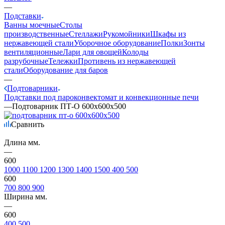
—
Подставки
Ванны моечные
Столы
производственные
Стеллажи
Рукомойники
Шкафы из
нержавеющей стали
Уборочное оборудование
Полки
Зонты
вентиляционные
Лари для овощей
Колоды
разрубочные
Тележки
Противень из нержавеющей
стали
Оборудование для баров
—
Подтоварники
Подставки под пароконвектомат и конвекционные печи
—
Подтоварник ПТ-О 600х600х500
Сравнить
Длина мм.
—
600
1000
1100
1200
1300
1400
1500
400
500
600
700
800
900
Ширина мм.
—
600
400
500