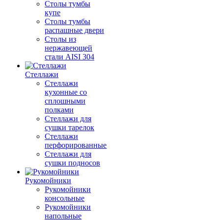
Столы тумбы
купе
Столы тумбы
распашные двери
Столы из
нержавеющей
стали AISI 304
Стеллажи
Стеллажи
кухонные со
сплошными
полками
Стеллажи для
сушки тарелок
Стеллажи
перфорированные
Стеллажи для
сушки подносов
Рукомойники
Рукомойники
консольные
Рукомойники
напольные