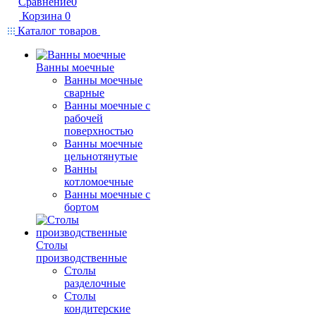
Сравнение
0
Корзина
0
Каталог товаров
Ванны моечные
Ванны моечные
сварные
Ванны моечные с
рабочей
поверхностью
Ванны моечные
цельнотянутые
Ванны
котломоечные
Ванны моечные с
бортом
Столы
производственные
Столы
разделочные
Столы
кондитерские