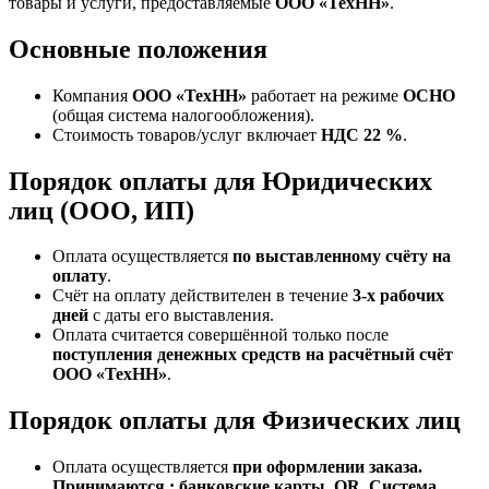
товары и услуги, предоставляемые
ООО «ТехНН»
.
Основные положения
Компания
ООО «ТехНН»
работает на режиме
ОСНО
(общая система налогообложения).
Стоимость товаров/услуг включает
НДС 22 %
.
Порядок оплаты для Юридических
лиц (ООО, ИП)
Оплата осуществляется
по выставленному счёту на
оплату
.
Счёт на оплату действителен в течение
3‑х рабочих
дней
с даты его выставления.
Оплата считается совершённой только после
поступления денежных средств на расчётный счёт
ООО «ТехНН»
.
Порядок оплаты для Физических лиц
Оплата осуществляется
при оформлении заказа.
Принимаются : банковские карты, QR, Система