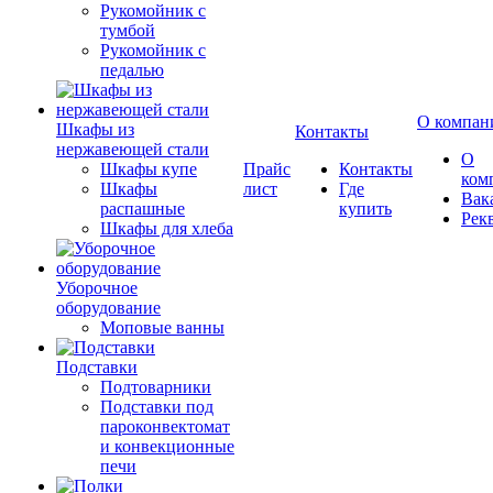
Рукомойник с
тумбой
Рукомойник с
педалью
О компан
Шкафы из
Контакты
нержавеющей стали
О
Шкафы купе
Прайс
Контакты
ком
Шкафы
лист
Где
Вак
распашные
купить
Рек
Шкафы для хлеба
Уборочное
оборудование
Моповые ванны
Подставки
Подтоварники
Подставки под
пароконвектомат
и конвекционные
печи