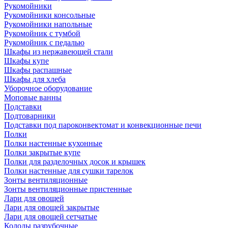
Рукомойники
Рукомойники консольные
Рукомойники напольные
Рукомойник с тумбой
Рукомойник с педалью
Шкафы из нержавеющей стали
Шкафы купе
Шкафы распашные
Шкафы для хлеба
Уборочное оборудование
Моповые ванны
Подставки
Подтоварники
Подставки под пароконвектомат и конвекционные печи
Полки
Полки настенные кухонные
Полки закрытые купе
Полки для разделочных досок и крышек
Полки настенные для сушки тарелок
Зонты вентиляционные
Зонты вентиляционные пристенные
Лари для овощей
Лари для овощей закрытые
Лари для овощей сетчатые
Колоды разрубочные