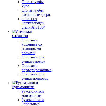
Столы тумбы
купе
Столы тумбы
распашные двери
Столы из
нержавеющей
стали AISI 304
Стеллажи
Стеллажи
кухонные со
сплошными
полками
Стеллажи для
сушки тарелок
Стеллажи
перфорированные
Стеллажи для
сушки подносов
Рукомойники
Рукомойники
консольные
Рукомойники
напольные