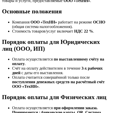
товары и услуги, предоставляемые
ООО «ТехНН»
.
Основные положения
Компания
ООО «ТехНН»
работает на режиме
ОСНО
(общая система налогообложения).
Стоимость товаров/услуг включает
НДС 22 %
.
Порядок оплаты для Юридических
лиц (ООО, ИП)
Оплата осуществляется
по выставленному счёту на
оплату
.
Счёт на оплату действителен в течение
3‑х рабочих
дней
с даты его выставления.
Оплата считается совершённой только после
поступления денежных средств на расчётный счёт
ООО «ТехНН»
.
Порядок оплаты для Физических лиц
Оплата осуществляется
при оформлении заказа.
Принимаются : банковские карты, QR, Система