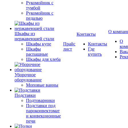
Рукомойник с
тумбой
Рукомойник с
педалью
О компан
Шкафы из
Контакты
нержавеющей стали
О
Шкафы купе
Прайс
Контакты
ком
Шкафы
лист
Где
Вак
распашные
купить
Рек
Шкафы для хлеба
Уборочное
оборудование
Моповые ванны
Подставки
Подтоварники
Подставки под
пароконвектомат
и конвекционные
печи