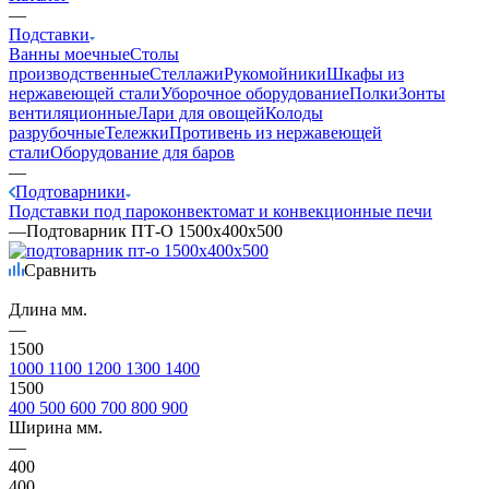
—
Подставки
Ванны моечные
Столы
производственные
Стеллажи
Рукомойники
Шкафы из
нержавеющей стали
Уборочное оборудование
Полки
Зонты
вентиляционные
Лари для овощей
Колоды
разрубочные
Тележки
Противень из нержавеющей
стали
Оборудование для баров
—
Подтоварники
Подставки под пароконвектомат и конвекционные печи
—
Подтоварник ПТ-О 1500х400х500
Сравнить
Длина мм.
—
1500
1000
1100
1200
1300
1400
1500
400
500
600
700
800
900
Ширина мм.
—
400
400