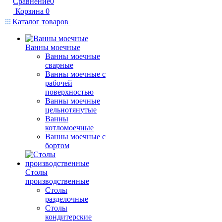
Сравнение
0
Корзина
0
Каталог товаров
Ванны моечные
Ванны моечные
сварные
Ванны моечные с
рабочей
поверхностью
Ванны моечные
цельнотянутые
Ванны
котломоечные
Ванны моечные с
бортом
Столы
производственные
Столы
разделочные
Столы
кондитерские