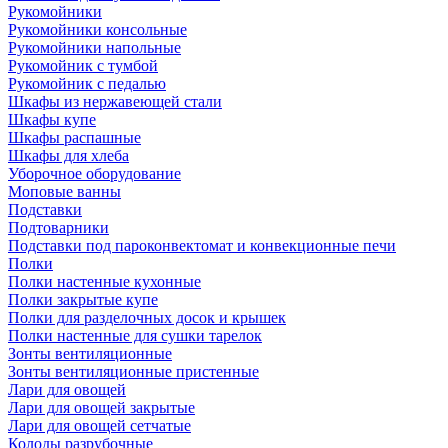
Рукомойники
Рукомойники консольные
Рукомойники напольные
Рукомойник с тумбой
Рукомойник с педалью
Шкафы из нержавеющей стали
Шкафы купе
Шкафы распашные
Шкафы для хлеба
Уборочное оборудование
Моповые ванны
Подставки
Подтоварники
Подставки под пароконвектомат и конвекционные печи
Полки
Полки настенные кухонные
Полки закрытые купе
Полки для разделочных досок и крышек
Полки настенные для сушки тарелок
Зонты вентиляционные
Зонты вентиляционные пристенные
Лари для овощей
Лари для овощей закрытые
Лари для овощей сетчатые
Колоды разрубочные