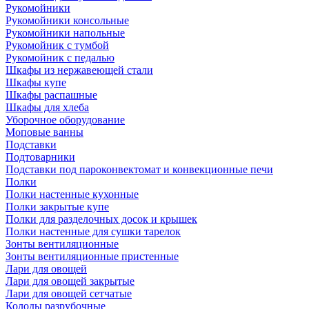
Рукомойники
Рукомойники консольные
Рукомойники напольные
Рукомойник с тумбой
Рукомойник с педалью
Шкафы из нержавеющей стали
Шкафы купе
Шкафы распашные
Шкафы для хлеба
Уборочное оборудование
Моповые ванны
Подставки
Подтоварники
Подставки под пароконвектомат и конвекционные печи
Полки
Полки настенные кухонные
Полки закрытые купе
Полки для разделочных досок и крышек
Полки настенные для сушки тарелок
Зонты вентиляционные
Зонты вентиляционные пристенные
Лари для овощей
Лари для овощей закрытые
Лари для овощей сетчатые
Колоды разрубочные