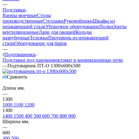
—
Подставки
Ванны моечные
Столы
производственные
Стеллажи
Рукомойники
Шкафы из
нержавеющей стали
Уборочное оборудование
Полки
Зонты
вентиляционные
Лари для овощей
Колоды
разрубочные
Тележки
Противень из нержавеющей
стали
Оборудование для баров
—
Подтоварники
Подставки под пароконвектомат и конвекционные печи
—
Подтоварник ПТ-О 1300х600х500
Сравнить
Длина мм.
—
1300
1000
1100
1200
1300
1400
1500
400
500
600
700
800
900
Ширина мм.
—
600
400
500