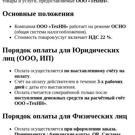
товары и услуги, предоставляемые
ООО «ТехНН»
.
Основные положения
Компания
ООО «ТехНН»
работает на режиме
ОСНО
(общая система налогообложения).
Стоимость товаров/услуг включает
НДС 22 %
.
Порядок оплаты для Юридических
лиц (ООО, ИП)
Оплата осуществляется
по выставленному счёту на
оплату
.
Счёт на оплату действителен в течение
3‑х рабочих
дней
с даты его выставления.
Оплата считается совершённой только после
поступления денежных средств на расчётный счёт
ООО «ТехНН»
.
Порядок оплаты для Физических лиц
Оплата осуществляется
при оформлении заказа.
Принимаются : банковские карты, QR, Система