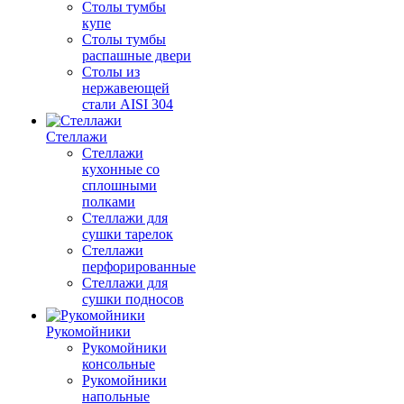
Столы тумбы
купе
Столы тумбы
распашные двери
Столы из
нержавеющей
стали AISI 304
Стеллажи
Стеллажи
кухонные со
сплошными
полками
Стеллажи для
сушки тарелок
Стеллажи
перфорированные
Стеллажи для
сушки подносов
Рукомойники
Рукомойники
консольные
Рукомойники
напольные