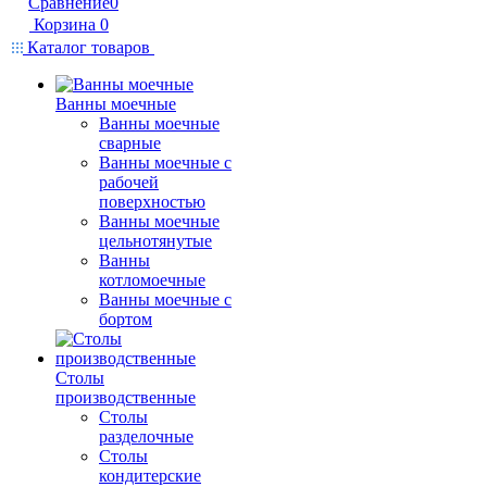
Сравнение
0
Корзина
0
Каталог товаров
Ванны моечные
Ванны моечные
сварные
Ванны моечные с
рабочей
поверхностью
Ванны моечные
цельнотянутые
Ванны
котломоечные
Ванны моечные с
бортом
Столы
производственные
Столы
разделочные
Столы
кондитерские