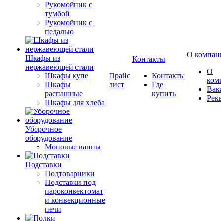
Рукомойник с
тумбой
Рукомойник с
педалью
О компан
Шкафы из
Контакты
нержавеющей стали
О
Шкафы купе
Прайс
Контакты
ком
Шкафы
лист
Где
Вак
распашные
купить
Рек
Шкафы для хлеба
Уборочное
оборудование
Моповые ванны
Подставки
Подтоварники
Подставки под
пароконвектомат
и конвекционные
печи