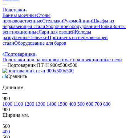
—
Подставки
Ванны моечные
Столы
производственные
Стеллажи
Рукомойники
Шкафы из
нержавеющей стали
Уборочное оборудование
Полки
Зонты
вентиляционные
Лари для овощей
Колоды
разрубочные
Тележки
Противень из нержавеющей
стали
Оборудование для баров
—
Подтоварники
Подставки под пароконвектомат и конвекционные печи
—
Подтоварник ПТ-Н 900х500х500
Сравнить
Длина мм.
—
900
1000
1100
1200
1300
1400
1500
400
500
600
700
800
900
Ширина мм.
—
500
400
500