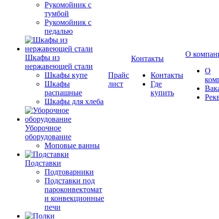
Рукомойник с
тумбой
Рукомойник с
педалью
О компан
Шкафы из
Контакты
нержавеющей стали
О
Шкафы купе
Прайс
Контакты
ком
Шкафы
лист
Где
Вак
распашные
купить
Рек
Шкафы для хлеба
Уборочное
оборудование
Моповые ванны
Подставки
Подтоварники
Подставки под
пароконвектомат
и конвекционные
печи