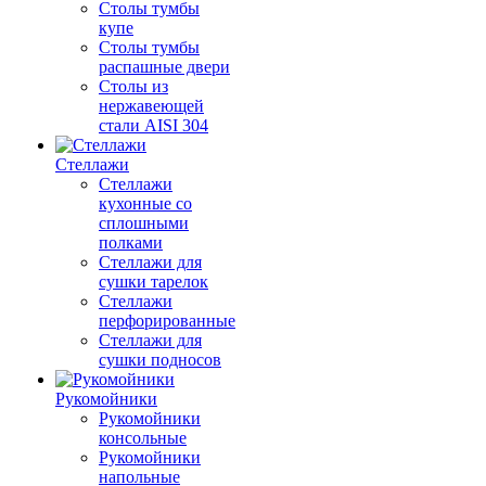
Столы тумбы
купе
Столы тумбы
распашные двери
Столы из
нержавеющей
стали AISI 304
Стеллажи
Стеллажи
кухонные со
сплошными
полками
Стеллажи для
сушки тарелок
Стеллажи
перфорированные
Стеллажи для
сушки подносов
Рукомойники
Рукомойники
консольные
Рукомойники
напольные