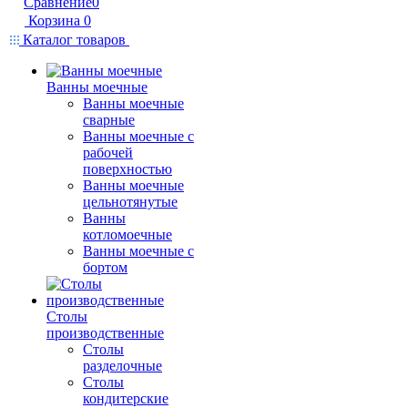
Сравнение
0
Корзина
0
Каталог товаров
Ванны моечные
Ванны моечные
сварные
Ванны моечные с
рабочей
поверхностью
Ванны моечные
цельнотянутые
Ванны
котломоечные
Ванны моечные с
бортом
Столы
производственные
Столы
разделочные
Столы
кондитерские