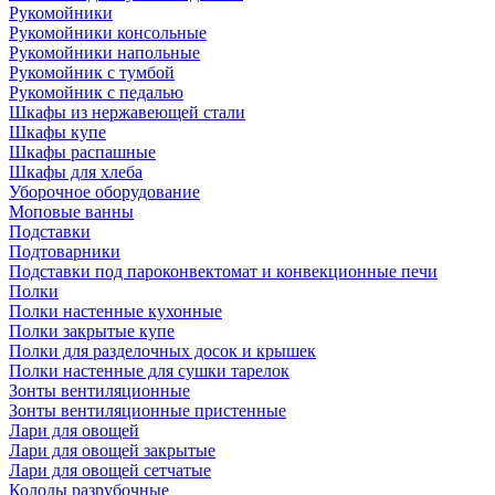
Рукомойники
Рукомойники консольные
Рукомойники напольные
Рукомойник с тумбой
Рукомойник с педалью
Шкафы из нержавеющей стали
Шкафы купе
Шкафы распашные
Шкафы для хлеба
Уборочное оборудование
Моповые ванны
Подставки
Подтоварники
Подставки под пароконвектомат и конвекционные печи
Полки
Полки настенные кухонные
Полки закрытые купе
Полки для разделочных досок и крышек
Полки настенные для сушки тарелок
Зонты вентиляционные
Зонты вентиляционные пристенные
Лари для овощей
Лари для овощей закрытые
Лари для овощей сетчатые
Колоды разрубочные