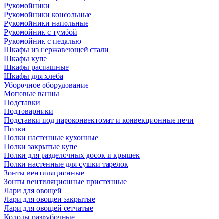
Рукомойники
Рукомойники консольные
Рукомойники напольные
Рукомойник с тумбой
Рукомойник с педалью
Шкафы из нержавеющей стали
Шкафы купе
Шкафы распашные
Шкафы для хлеба
Уборочное оборудование
Моповые ванны
Подставки
Подтоварники
Подставки под пароконвектомат и конвекционные печи
Полки
Полки настенные кухонные
Полки закрытые купе
Полки для разделочных досок и крышек
Полки настенные для сушки тарелок
Зонты вентиляционные
Зонты вентиляционные пристенные
Лари для овощей
Лари для овощей закрытые
Лари для овощей сетчатые
Колоды разрубочные