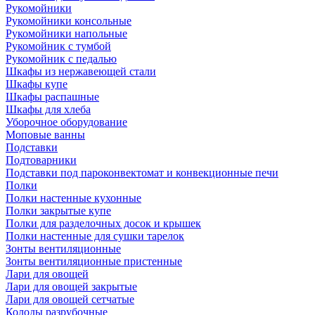
Рукомойники
Рукомойники консольные
Рукомойники напольные
Рукомойник с тумбой
Рукомойник с педалью
Шкафы из нержавеющей стали
Шкафы купе
Шкафы распашные
Шкафы для хлеба
Уборочное оборудование
Моповые ванны
Подставки
Подтоварники
Подставки под пароконвектомат и конвекционные печи
Полки
Полки настенные кухонные
Полки закрытые купе
Полки для разделочных досок и крышек
Полки настенные для сушки тарелок
Зонты вентиляционные
Зонты вентиляционные пристенные
Лари для овощей
Лари для овощей закрытые
Лари для овощей сетчатые
Колоды разрубочные