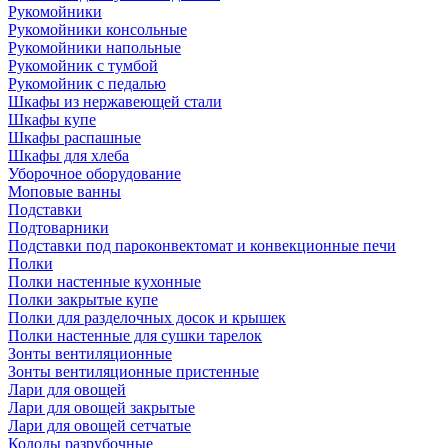
Рукомойники
Рукомойники консольные
Рукомойники напольные
Рукомойник с тумбой
Рукомойник с педалью
Шкафы из нержавеющей стали
Шкафы купе
Шкафы распашные
Шкафы для хлеба
Уборочное оборудование
Моповые ванны
Подставки
Подтоварники
Подставки под пароконвектомат и конвекционные печи
Полки
Полки настенные кухонные
Полки закрытые купе
Полки для разделочных досок и крышек
Полки настенные для сушки тарелок
Зонты вентиляционные
Зонты вентиляционные пристенные
Лари для овощей
Лари для овощей закрытые
Лари для овощей сетчатые
Колоды разрубочные