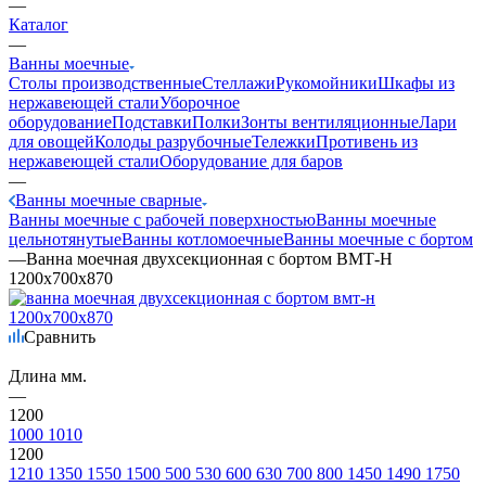
—
Каталог
—
Ванны моечные
Столы производственные
Стеллажи
Рукомойники
Шкафы из
нержавеющей стали
Уборочное
оборудование
Подставки
Полки
Зонты вентиляционные
Лари
для овощей
Колоды разрубочные
Тележки
Противень из
нержавеющей стали
Оборудование для баров
—
Ванны моечные сварные
Ванны моечные с рабочей поверхностью
Ванны моечные
цельнотянутые
Ванны котломоечные
Ванны моечные с бортом
—
Ванна моечная двухсекционная с бортом ВМТ-Н
1200х700х870
Сравнить
Длина мм.
—
1200
1000
1010
1200
1210
1350
1550
1500
500
530
600
630
700
800
1450
1490
1750