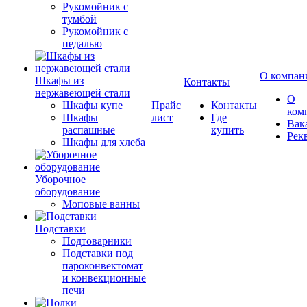
Рукомойник с
тумбой
Рукомойник с
педалью
О компан
Шкафы из
Контакты
нержавеющей стали
О
Шкафы купе
Прайс
Контакты
ком
Шкафы
лист
Где
Вак
распашные
купить
Рек
Шкафы для хлеба
Уборочное
оборудование
Моповые ванны
Подставки
Подтоварники
Подставки под
пароконвектомат
и конвекционные
печи