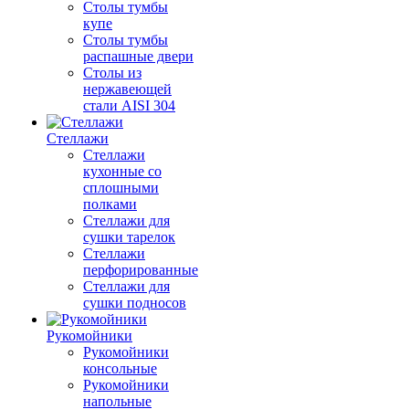
Столы тумбы
купе
Столы тумбы
распашные двери
Столы из
нержавеющей
стали AISI 304
Стеллажи
Стеллажи
кухонные со
сплошными
полками
Стеллажи для
сушки тарелок
Стеллажи
перфорированные
Стеллажи для
сушки подносов
Рукомойники
Рукомойники
консольные
Рукомойники
напольные