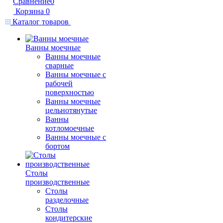
Сравнение
0
Корзина
0
Каталог товаров
Ванны моечные
Ванны моечные
сварные
Ванны моечные с
рабочей
поверхностью
Ванны моечные
цельнотянутые
Ванны
котломоечные
Ванны моечные с
бортом
Столы
производственные
Столы
разделочные
Столы
кондитерские