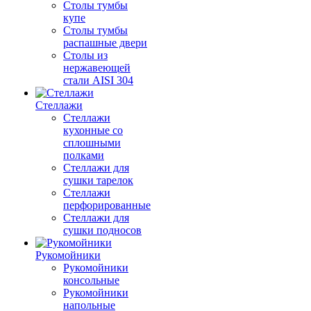
Столы тумбы
купе
Столы тумбы
распашные двери
Столы из
нержавеющей
стали AISI 304
Стеллажи
Стеллажи
кухонные со
сплошными
полками
Стеллажи для
сушки тарелок
Стеллажи
перфорированные
Стеллажи для
сушки подносов
Рукомойники
Рукомойники
консольные
Рукомойники
напольные