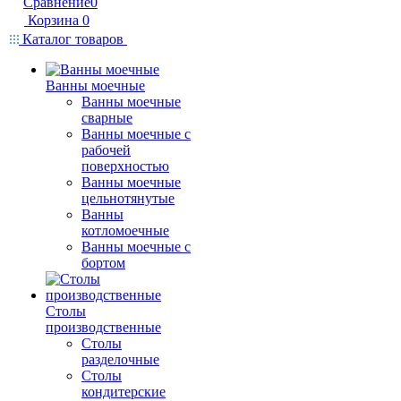
Сравнение
0
Корзина
0
Каталог товаров
Ванны моечные
Ванны моечные
сварные
Ванны моечные с
рабочей
поверхностью
Ванны моечные
цельнотянутые
Ванны
котломоечные
Ванны моечные с
бортом
Столы
производственные
Столы
разделочные
Столы
кондитерские