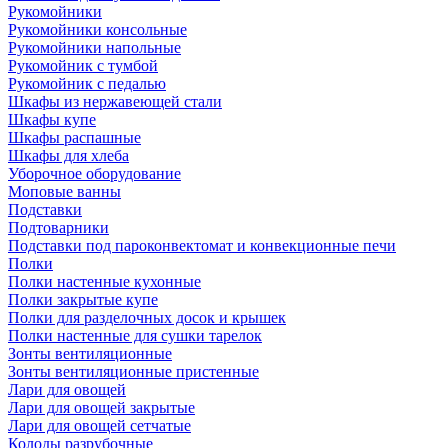
Рукомойники
Рукомойники консольные
Рукомойники напольные
Рукомойник с тумбой
Рукомойник с педалью
Шкафы из нержавеющей стали
Шкафы купе
Шкафы распашные
Шкафы для хлеба
Уборочное оборудование
Моповые ванны
Подставки
Подтоварники
Подставки под пароконвектомат и конвекционные печи
Полки
Полки настенные кухонные
Полки закрытые купе
Полки для разделочных досок и крышек
Полки настенные для сушки тарелок
Зонты вентиляционные
Зонты вентиляционные пристенные
Лари для овощей
Лари для овощей закрытые
Лари для овощей сетчатые
Колоды разрубочные