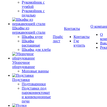
Рукомойник с
тумбой
Рукомойник с
педалью
О компан
Шкафы из
Контакты
нержавеющей стали
О
Шкафы купе
Прайс
Контакты
ком
Шкафы
лист
Где
Вак
распашные
купить
Рек
Шкафы для хлеба
Уборочное
оборудование
Моповые ванны
Подставки
Подтоварники
Подставки под
пароконвектомат
и конвекционные
печи