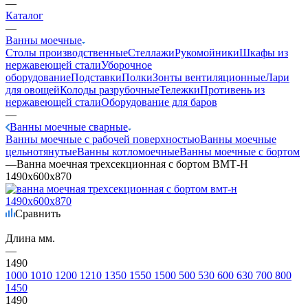
—
Каталог
—
Ванны моечные
Столы производственные
Стеллажи
Рукомойники
Шкафы из
нержавеющей стали
Уборочное
оборудование
Подставки
Полки
Зонты вентиляционные
Лари
для овощей
Колоды разрубочные
Тележки
Противень из
нержавеющей стали
Оборудование для баров
—
Ванны моечные сварные
Ванны моечные с рабочей поверхностью
Ванны моечные
цельнотянутые
Ванны котломоечные
Ванны моечные с бортом
—
Ванна моечная трехсекционная с бортом ВМТ-Н
1490х600х870
Сравнить
Длина мм.
—
1490
1000
1010
1200
1210
1350
1550
1500
500
530
600
630
700
800
1450
1490