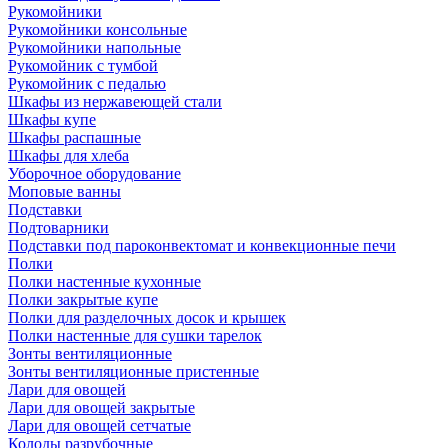
Рукомойники
Рукомойники консольные
Рукомойники напольные
Рукомойник с тумбой
Рукомойник с педалью
Шкафы из нержавеющей стали
Шкафы купе
Шкафы распашные
Шкафы для хлеба
Уборочное оборудование
Моповые ванны
Подставки
Подтоварники
Подставки под пароконвектомат и конвекционные печи
Полки
Полки настенные кухонные
Полки закрытые купе
Полки для разделочных досок и крышек
Полки настенные для сушки тарелок
Зонты вентиляционные
Зонты вентиляционные пристенные
Лари для овощей
Лари для овощей закрытые
Лари для овощей сетчатые
Колоды разрубочные