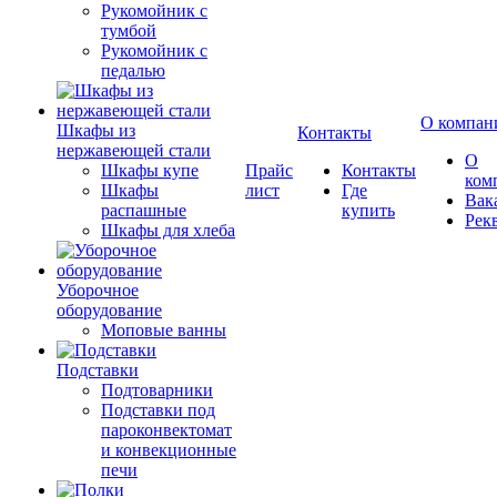
Рукомойник с
тумбой
Рукомойник с
педалью
О компан
Шкафы из
Контакты
нержавеющей стали
О
Шкафы купе
Прайс
Контакты
ком
Шкафы
лист
Где
Вак
распашные
купить
Рек
Шкафы для хлеба
Уборочное
оборудование
Моповые ванны
Подставки
Подтоварники
Подставки под
пароконвектомат
и конвекционные
печи