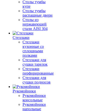
Столы тумбы
купе
Столы тумбы
распашные двери
Столы из
нержавеющей
стали AISI 304
Стеллажи
Стеллажи
кухонные со
сплошными
полками
Стеллажи для
сушки тарелок
Стеллажи
перфорированные
Стеллажи для
сушки подносов
Рукомойники
Рукомойники
консольные
Рукомойники
напольные