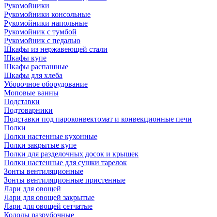
Рукомойники
Рукомойники консольные
Рукомойники напольные
Рукомойник с тумбой
Рукомойник с педалью
Шкафы из нержавеющей стали
Шкафы купе
Шкафы распашные
Шкафы для хлеба
Уборочное оборудование
Моповые ванны
Подставки
Подтоварники
Подставки под пароконвектомат и конвекционные печи
Полки
Полки настенные кухонные
Полки закрытые купе
Полки для разделочных досок и крышек
Полки настенные для сушки тарелок
Зонты вентиляционные
Зонты вентиляционные пристенные
Лари для овощей
Лари для овощей закрытые
Лари для овощей сетчатые
Колоды разрубочные