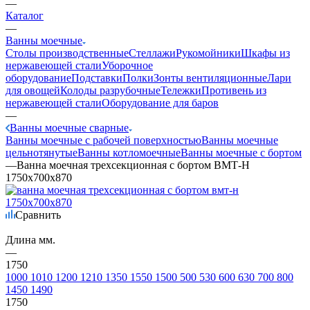
—
Каталог
—
Ванны моечные
Столы производственные
Стеллажи
Рукомойники
Шкафы из
нержавеющей стали
Уборочное
оборудование
Подставки
Полки
Зонты вентиляционные
Лари
для овощей
Колоды разрубочные
Тележки
Противень из
нержавеющей стали
Оборудование для баров
—
Ванны моечные сварные
Ванны моечные с рабочей поверхностью
Ванны моечные
цельнотянутые
Ванны котломоечные
Ванны моечные с бортом
—
Ванна моечная трехсекционная с бортом ВМТ-Н
1750х700х870
Сравнить
Длина мм.
—
1750
1000
1010
1200
1210
1350
1550
1500
500
530
600
630
700
800
1450
1490
1750