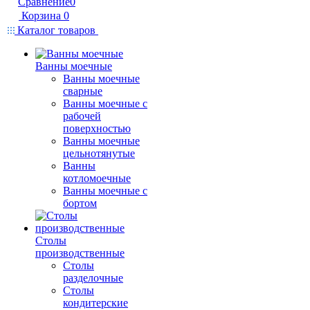
Сравнение
0
Корзина
0
Каталог товаров
Ванны моечные
Ванны моечные
сварные
Ванны моечные с
рабочей
поверхностью
Ванны моечные
цельнотянутые
Ванны
котломоечные
Ванны моечные с
бортом
Столы
производственные
Столы
разделочные
Столы
кондитерские