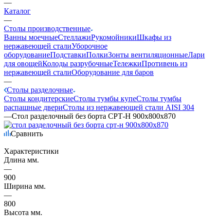
—
Каталог
—
Столы производственные
Ванны моечные
Стеллажи
Рукомойники
Шкафы из
нержавеющей стали
Уборочное
оборудование
Подставки
Полки
Зонты вентиляционные
Лари
для овощей
Колоды разрубочные
Тележки
Противень из
нержавеющей стали
Оборудование для баров
—
Столы разделочные
Столы кондитерские
Столы тумбы купе
Столы тумбы
распашные двери
Столы из нержавеющей стали AISI 304
—
Стол разделочный без борта СРТ-Н 900х800х870
Сравнить
Характеристики
Длина мм.
—
900
Ширина мм.
—
800
Высота мм.