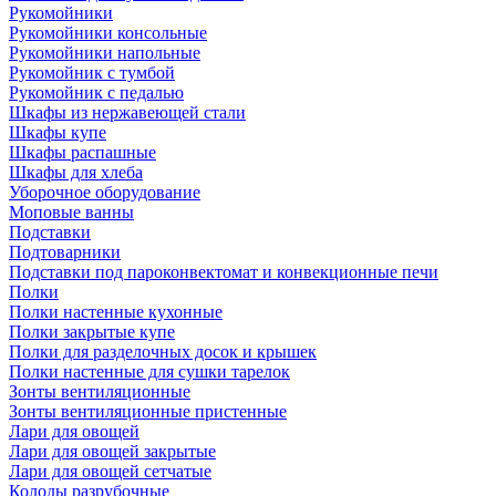
Рукомойники
Рукомойники консольные
Рукомойники напольные
Рукомойник с тумбой
Рукомойник с педалью
Шкафы из нержавеющей стали
Шкафы купе
Шкафы распашные
Шкафы для хлеба
Уборочное оборудование
Моповые ванны
Подставки
Подтоварники
Подставки под пароконвектомат и конвекционные печи
Полки
Полки настенные кухонные
Полки закрытые купе
Полки для разделочных досок и крышек
Полки настенные для сушки тарелок
Зонты вентиляционные
Зонты вентиляционные пристенные
Лари для овощей
Лари для овощей закрытые
Лари для овощей сетчатые
Колоды разрубочные