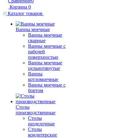
Сравнение
0
Корзина
0
Каталог товаров
Ванны моечные
Ванны моечные
сварные
Ванны моечные с
рабочей
поверхностью
Ванны моечные
цельнотянутые
Ванны
котломоечные
Ванны моечные с
бортом
Столы
производственные
Столы
разделочные
Столы
кондитерские