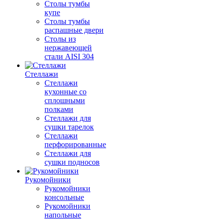
Столы тумбы
купе
Столы тумбы
распашные двери
Столы из
нержавеющей
стали AISI 304
Стеллажи
Стеллажи
кухонные со
сплошными
полками
Стеллажи для
сушки тарелок
Стеллажи
перфорированные
Стеллажи для
сушки подносов
Рукомойники
Рукомойники
консольные
Рукомойники
напольные