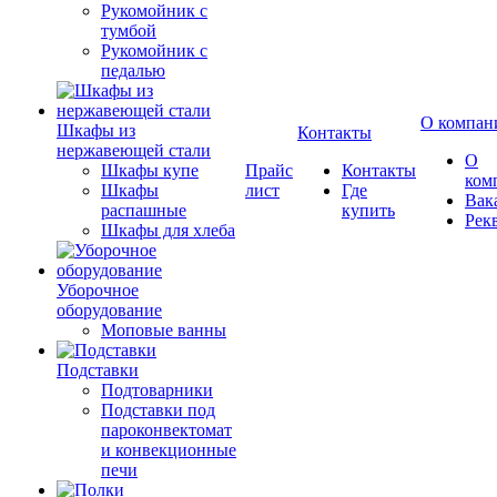
Рукомойник с
тумбой
Рукомойник с
педалью
О компан
Шкафы из
Контакты
нержавеющей стали
О
Шкафы купе
Прайс
Контакты
ком
Шкафы
лист
Где
Вак
распашные
купить
Рек
Шкафы для хлеба
Уборочное
оборудование
Моповые ванны
Подставки
Подтоварники
Подставки под
пароконвектомат
и конвекционные
печи