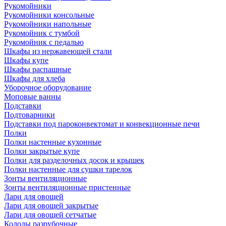
Рукомойники
Рукомойники консольные
Рукомойники напольные
Рукомойник с тумбой
Рукомойник с педалью
Шкафы из нержавеющей стали
Шкафы купе
Шкафы распашные
Шкафы для хлеба
Уборочное оборудование
Моповые ванны
Подставки
Подтоварники
Подставки под пароконвектомат и конвекционные печи
Полки
Полки настенные кухонные
Полки закрытые купе
Полки для разделочных досок и крышек
Полки настенные для сушки тарелок
Зонты вентиляционные
Зонты вентиляционные пристенные
Лари для овощей
Лари для овощей закрытые
Лари для овощей сетчатые
Колоды разрубочные