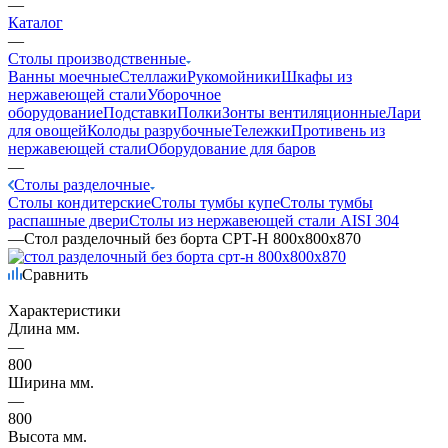
—
Каталог
—
Столы производственные
Ванны моечные
Стеллажи
Рукомойники
Шкафы из
нержавеющей стали
Уборочное
оборудование
Подставки
Полки
Зонты вентиляционные
Лари
для овощей
Колоды разрубочные
Тележки
Противень из
нержавеющей стали
Оборудование для баров
—
Столы разделочные
Столы кондитерские
Столы тумбы купе
Столы тумбы
распашные двери
Столы из нержавеющей стали AISI 304
—
Стол разделочный без борта СРТ-Н 800х800х870
Сравнить
Характеристики
Длина мм.
—
800
Ширина мм.
—
800
Высота мм.