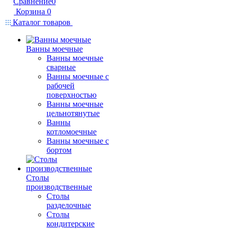
Сравнение
0
Корзина
0
Каталог товаров
Ванны моечные
Ванны моечные
сварные
Ванны моечные с
рабочей
поверхностью
Ванны моечные
цельнотянутые
Ванны
котломоечные
Ванны моечные с
бортом
Столы
производственные
Столы
разделочные
Столы
кондитерские