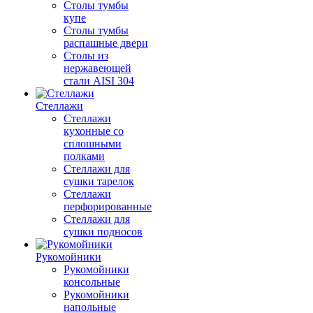
Столы тумбы
купе
Столы тумбы
распашные двери
Столы из
нержавеющей
стали AISI 304
Стеллажи
Стеллажи
кухонные со
сплошными
полками
Стеллажи для
сушки тарелок
Стеллажи
перфорированные
Стеллажи для
сушки подносов
Рукомойники
Рукомойники
консольные
Рукомойники
напольные