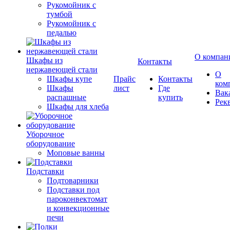
Рукомойник с
тумбой
Рукомойник с
педалью
О компан
Шкафы из
Контакты
нержавеющей стали
О
Шкафы купе
Прайс
Контакты
ком
Шкафы
лист
Где
Вак
распашные
купить
Рек
Шкафы для хлеба
Уборочное
оборудование
Моповые ванны
Подставки
Подтоварники
Подставки под
пароконвектомат
и конвекционные
печи