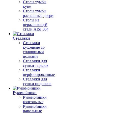
Столы тумбы
купе
Столы тумбы
распашные двери
Столы из
нержавеющей
стали AISI 304
Стеллажи
Стеллажи
кухонные со
сплошными
полками
Стеллажи для
сушки тарелок
Стеллажи
перфорированные
Стеллажи для
сушки подносов
Рукомойники
Рукомойники
консольные
Рукомойники
напольные