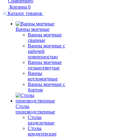
Сравнение
0
Корзина
0
Каталог товаров
Ванны моечные
Ванны моечные
сварные
Ванны моечные с
рабочей
поверхностью
Ванны моечные
цельнотянутые
Ванны
котломоечные
Ванны моечные с
бортом
Столы
производственные
Столы
разделочные
Столы
кондитерские