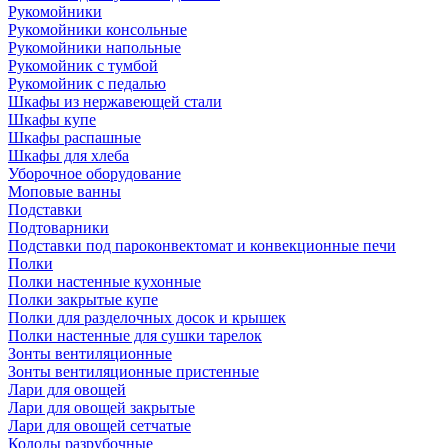
Рукомойники
Рукомойники консольные
Рукомойники напольные
Рукомойник с тумбой
Рукомойник с педалью
Шкафы из нержавеющей стали
Шкафы купе
Шкафы распашные
Шкафы для хлеба
Уборочное оборудование
Моповые ванны
Подставки
Подтоварники
Подставки под пароконвектомат и конвекционные печи
Полки
Полки настенные кухонные
Полки закрытые купе
Полки для разделочных досок и крышек
Полки настенные для сушки тарелок
Зонты вентиляционные
Зонты вентиляционные пристенные
Лари для овощей
Лари для овощей закрытые
Лари для овощей сетчатые
Колоды разрубочные