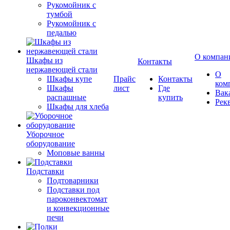
Рукомойник с
тумбой
Рукомойник с
педалью
О компан
Шкафы из
Контакты
нержавеющей стали
О
Шкафы купе
Прайс
Контакты
ком
Шкафы
лист
Где
Вак
распашные
купить
Рек
Шкафы для хлеба
Уборочное
оборудование
Моповые ванны
Подставки
Подтоварники
Подставки под
пароконвектомат
и конвекционные
печи