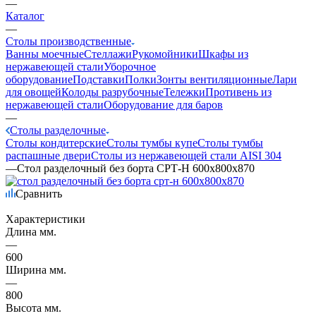
—
Каталог
—
Столы производственные
Ванны моечные
Стеллажи
Рукомойники
Шкафы из
нержавеющей стали
Уборочное
оборудование
Подставки
Полки
Зонты вентиляционные
Лари
для овощей
Колоды разрубочные
Тележки
Противень из
нержавеющей стали
Оборудование для баров
—
Столы разделочные
Столы кондитерские
Столы тумбы купе
Столы тумбы
распашные двери
Столы из нержавеющей стали AISI 304
—
Стол разделочный без борта СРТ-Н 600х800х870
Сравнить
Характеристики
Длина мм.
—
600
Ширина мм.
—
800
Высота мм.