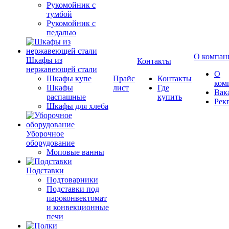
Рукомойник с
тумбой
Рукомойник с
педалью
О компан
Шкафы из
Контакты
нержавеющей стали
О
Шкафы купе
Прайс
Контакты
ком
Шкафы
лист
Где
Вак
распашные
купить
Рек
Шкафы для хлеба
Уборочное
оборудование
Моповые ванны
Подставки
Подтоварники
Подставки под
пароконвектомат
и конвекционные
печи