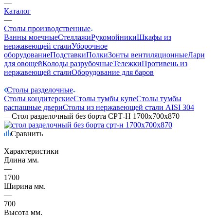
—
Каталог
—
Столы производственные
Ванны моечные
Стеллажи
Рукомойники
Шкафы из
нержавеющей стали
Уборочное
оборудование
Подставки
Полки
Зонты вентиляционные
Лари
для овощей
Колоды разрубочные
Тележки
Противень из
нержавеющей стали
Оборудование для баров
—
Столы разделочные
Столы кондитерские
Столы тумбы купе
Столы тумбы
распашные двери
Столы из нержавеющей стали AISI 304
—
Стол разделочный без борта СРТ-Н 1700х700х870
Сравнить
Характеристики
Длина мм.
—
1700
Ширина мм.
—
700
Высота мм.