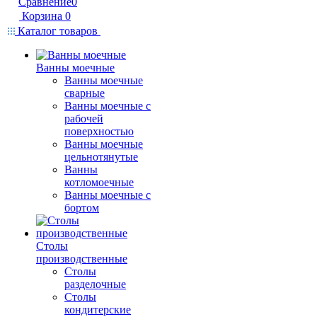
Сравнение
0
Корзина
0
Каталог товаров
Ванны моечные
Ванны моечные
сварные
Ванны моечные с
рабочей
поверхностью
Ванны моечные
цельнотянутые
Ванны
котломоечные
Ванны моечные с
бортом
Столы
производственные
Столы
разделочные
Столы
кондитерские