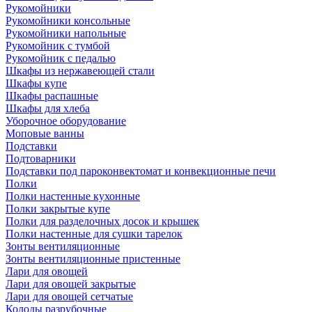
Рукомойники
Рукомойники консольные
Рукомойники напольные
Рукомойник с тумбой
Рукомойник с педалью
Шкафы из нержавеющей стали
Шкафы купе
Шкафы распашные
Шкафы для хлеба
Уборочное оборудование
Моповые ванны
Подставки
Подтоварники
Подставки под пароконвектомат и конвекционные печи
Полки
Полки настенные кухонные
Полки закрытые купе
Полки для разделочных досок и крышек
Полки настенные для сушки тарелок
Зонты вентиляционные
Зонты вентиляционные пристенные
Лари для овощей
Лари для овощей закрытые
Лари для овощей сетчатые
Колоды разрубочные