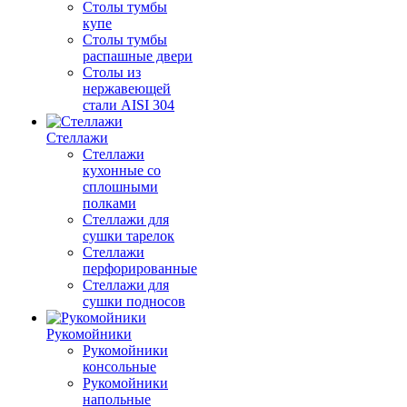
Столы тумбы
купе
Столы тумбы
распашные двери
Столы из
нержавеющей
стали AISI 304
Стеллажи
Стеллажи
кухонные со
сплошными
полками
Стеллажи для
сушки тарелок
Стеллажи
перфорированные
Стеллажи для
сушки подносов
Рукомойники
Рукомойники
консольные
Рукомойники
напольные