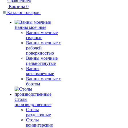
Сравнение
0
Корзина
0
Каталог товаров
Ванны моечные
Ванны моечные
сварные
Ванны моечные с
рабочей
поверхностью
Ванны моечные
цельнотянутые
Ванны
котломоечные
Ванны моечные с
бортом
Столы
производственные
Столы
разделочные
Столы
кондитерские