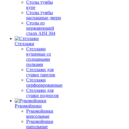
Столы тумбы
купе
Столы тумбы
распашные двери
Столы из
нержавеющей
стали AISI 304
Стеллажи
Стеллажи
кухонные со
сплошными
полками
Стеллажи для
сушки тарелок
Стеллажи
перфорированные
Стеллажи для
сушки подносов
Рукомойники
Рукомойники
консольные
Рукомойники
напольные