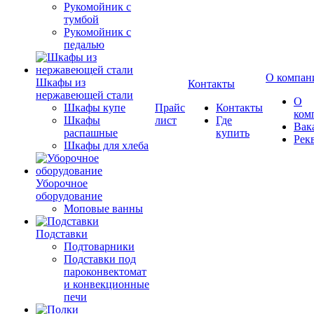
Рукомойник с
тумбой
Рукомойник с
педалью
О компан
Шкафы из
Контакты
нержавеющей стали
О
Шкафы купе
Прайс
Контакты
ком
Шкафы
лист
Где
Вак
распашные
купить
Рек
Шкафы для хлеба
Уборочное
оборудование
Моповые ванны
Подставки
Подтоварники
Подставки под
пароконвектомат
и конвекционные
печи