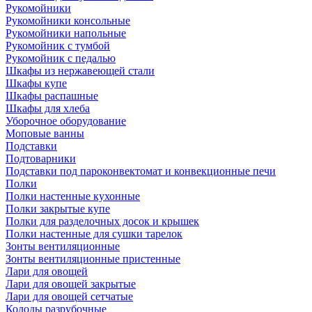
Рукомойники
Рукомойники консольные
Рукомойники напольные
Рукомойник с тумбой
Рукомойник с педалью
Шкафы из нержавеющей стали
Шкафы купе
Шкафы распашные
Шкафы для хлеба
Уборочное оборудование
Моповые ванны
Подставки
Подтоварники
Подставки под пароконвектомат и конвекционные печи
Полки
Полки настенные кухонные
Полки закрытые купе
Полки для разделочных досок и крышек
Полки настенные для сушки тарелок
Зонты вентиляционные
Зонты вентиляционные пристенные
Лари для овощей
Лари для овощей закрытые
Лари для овощей сетчатые
Колоды разрубочные