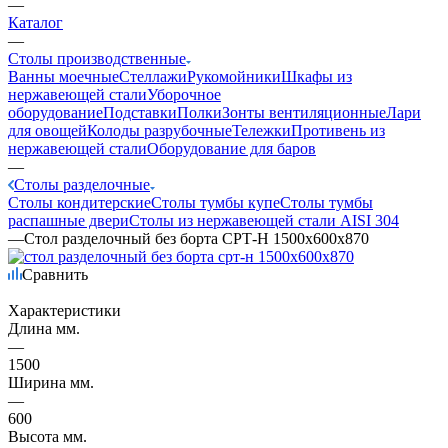
—
Каталог
—
Столы производственные
Ванны моечные
Стеллажи
Рукомойники
Шкафы из
нержавеющей стали
Уборочное
оборудование
Подставки
Полки
Зонты вентиляционные
Лари
для овощей
Колоды разрубочные
Тележки
Противень из
нержавеющей стали
Оборудование для баров
—
Столы разделочные
Столы кондитерские
Столы тумбы купе
Столы тумбы
распашные двери
Столы из нержавеющей стали AISI 304
—
Стол разделочный без борта СРТ-Н 1500х600х870
Сравнить
Характеристики
Длина мм.
—
1500
Ширина мм.
—
600
Высота мм.